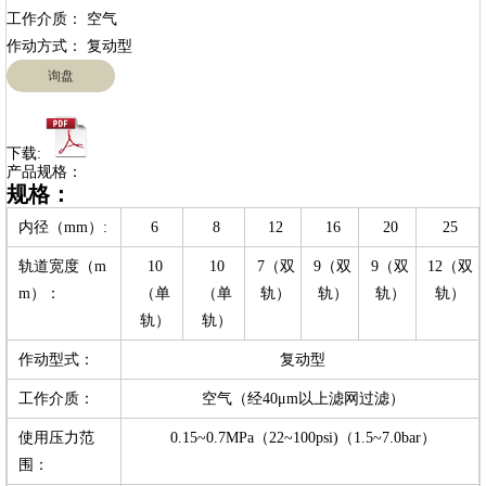
工作介质： 空气

询盘
下载:
产品规格：
规格：
内径（mm）:
6
8
12
16
20
25
轨道宽度（m
10
10
7（双
9（双
9（双
12（双
m）：
（单
（单
轨）
轨）
轨）
轨）
轨）
轨）
作动型式：
复动型
工作介质：
空气（经40μm以上滤网过滤）
使用压力范
0.15~0.7MPa（22~100psi)（1.5~7.0bar）
围：