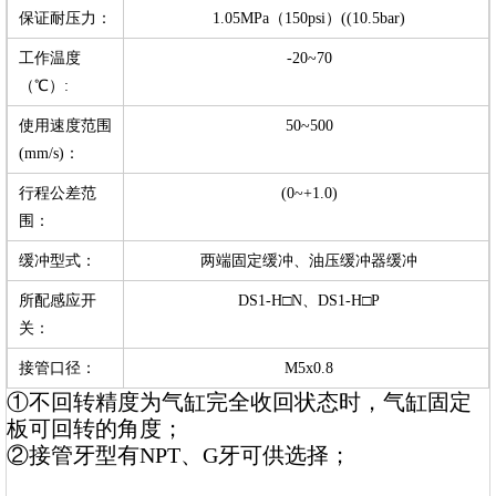
保证耐压力：
1.05MPa（150psi）((10.5bar)
工作温度
-20~70
（℃）:
使用速度范围
50~500
(mm/s)：
行程公差范
(0~+1.0)
围：
缓冲型式：
两端固定缓冲、油压缓冲器缓冲
所配感应开
DS1-H□N、DS1-H□P
关：
接管口径：
M5x0.8
①不回转精度为气缸完全收回状态时，气缸固定
板可回转的角度；
②接管牙型有NPT、G牙可供选择；