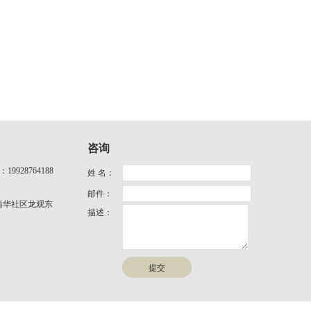
咨询
9928764188
姓 名：
邮件：
清华社区龙观东
描述：