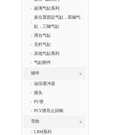
超薄气缸系列
多位置固定气缸，双轴气
缸，三轴气缸
滑台气缸
无杆气缸
其他气缸系列
气缸附件
辅件
油压缓冲器
接头
PU管
PCV诱导止回阀
导轨
LRM系列