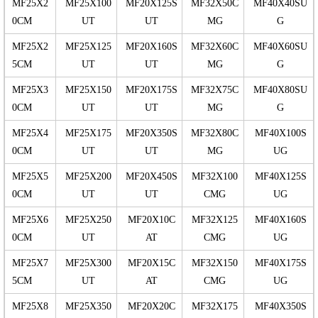
MF25X2
MF25X100
MF20X125S
MF32X50C
MF40X40SU
0CM
UT
UT
MG
G
MF25X2
MF25X125
MF20X160S
MF32X60C
MF40X60SU
5CM
UT
UT
MG
G
MF25X3
MF25X150
MF20X175S
MF32X75C
MF40X80SU
0CM
UT
UT
MG
G
MF25X4
MF25X175
MF20X350S
MF32X80C
MF40X100S
0CM
UT
UT
MG
UG
MF25X5
MF25X200
MF20X450S
MF32X100
MF40X125S
0CM
UT
UT
CMG
UG
MF25X6
MF25X250
MF20X10C
MF32X125
MF40X160S
0CM
UT
AT
CMG
UG
MF25X7
MF25X300
MF20X15C
MF32X150
MF40X175S
5CM
UT
AT
CMG
UG
MF25X8
MF25X350
MF20X20C
MF32X175
MF40X350S