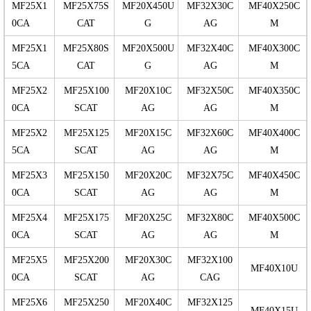
MF25X1
MF25X75S
MF20X450U
MF32X30C
MF40X250C
0CA
CAT
G
AG
M
MF25X1
MF25X80S
MF20X500U
MF32X40C
MF40X300C
5CA
CAT
G
AG
M
MF25X2
MF25X100
MF20X10C
MF32X50C
MF40X350C
0CA
SCAT
AG
AG
M
MF25X2
MF25X125
MF20X15C
MF32X60C
MF40X400C
5CA
SCAT
AG
AG
M
MF25X3
MF25X150
MF20X20C
MF32X75C
MF40X450C
0CA
SCAT
AG
AG
M
MF25X4
MF25X175
MF20X25C
MF32X80C
MF40X500C
0CA
SCAT
AG
AG
M
MF25X5
MF25X200
MF20X30C
MF32X100
MF40X10U
0CA
SCAT
AG
CAG
MF25X6
MF25X250
MF20X40C
MF32X125
MF40X15U