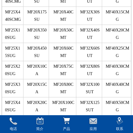
40SCMG
SU
MT
UT
G
MF25X4
MF20X175
MF20X40C
MF32X30S
MF40X15CM
40SCMG
SU
MT
UT
G
MF25X1
MF20X350
MF20X50C
MF32X40S
MF40X20CM
0SUG
SU
MT
UT
G
MF25X1
MF20X450
MF20X60C
MF32X60S
MF40X25CM
5SUG
SU
MT
UT
G
MF25X2
MF20X10C
MF20X75C
MF32X80S
MF40X30CM
0SUG
A
MT
UT
G
MF25X3
MF20X15C
MF20X80C
MF32X100
MF40X40CM
0SUG
A
MT
SUT
G
MF25X4
MF20X20C
MF20X100C
MF32X125
MF40X50CM
0SUG
A
MT
SUT
G
MF25X6
MF20X25C
MF20X125C
MF32X160
MF40X60CM
0SUG
A
MT
SUT
G
电话
简介
产品
应用
联系