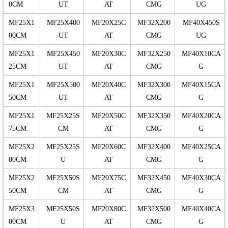
0CM
UT
AT
CMG
UG
MF25X1
MF25X400
MF20X25C
MF32X200
MF40X450S
00CM
UT
AT
CMG
UG
MF25X1
MF25X450
MF20X30C
MF32X250
MF40X10CA
25CM
UT
AT
CMG
G
MF25X1
MF25X500
MF20X40C
MF32X300
MF40X15CA
50CM
UT
AT
CMG
G
MF25X1
MF25X25S
MF20X50C
MF32X350
MF40X20CA
75CM
CM
AT
CMG
G
MF25X2
MF25X25S
MF20X60C
MF32X400
MF40X25CA
00CM
U
AT
CMG
G
MF25X2
MF25X50S
MF20X75C
MF32X450
MF40X30CA
50CM
CM
AT
CMG
G
MF25X3
MF25X50S
MF20X80C
MF32X500
MF40X40CA
00CM
U
AT
CMG
G