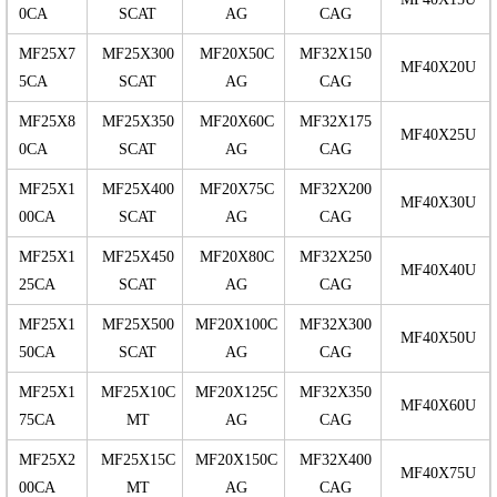
0CA
SCAT
AG
CAG
MF25X7
MF25X300
MF20X50C
MF32X150
MF40X20U
5CA
SCAT
AG
CAG
MF25X8
MF25X350
MF20X60C
MF32X175
MF40X25U
0CA
SCAT
AG
CAG
MF25X1
MF25X400
MF20X75C
MF32X200
MF40X30U
00CA
SCAT
AG
CAG
MF25X1
MF25X450
MF20X80C
MF32X250
MF40X40U
25CA
SCAT
AG
CAG
MF25X1
MF25X500
MF20X100C
MF32X300
MF40X50U
50CA
SCAT
AG
CAG
MF25X1
MF25X10C
MF20X125C
MF32X350
MF40X60U
75CA
MT
AG
CAG
MF25X2
MF25X15C
MF20X150C
MF32X400
MF40X75U
00CA
MT
AG
CAG