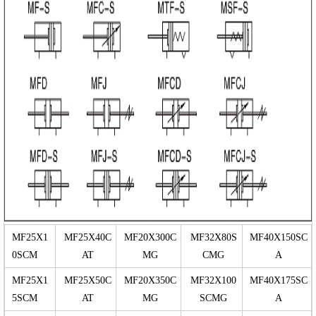
MF25X1
MF25X40C
MF20X300C
MF32X80S
MF40X150SC
0SCM
AT
MG
CMG
A
MF25X1
MF25X50C
MF20X350C
MF32X100
MF40X175SC
5SCM
AT
MG
SCMG
A