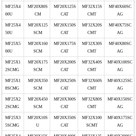
MF25X4
MF20X80S
MF20X125S
MF32X15S
MF40X60SC
00U
CM
CAT
CMT
AG
MF25X4
MF20X125
MF20X150S
MF32X20S
MF40X75SC
50U
SCM
CAT
CMT
AG
MF25X5
MF20X160
MF20X175S
MF32X30S
MF40X80SC
00U
SCM
CAT
CMT
AG
MF25X1
MF20X175
MF20X200S
MF32X40S
MF40X100SC
2SCMG
SCM
CAT
CMT
AG
MF25X1
MF20X350
MF20X250S
MF32X60S
MF40X125SC
8SCMG
SCM
CAT
CMT
AG
MF25X2
MF20X450
MF20X300S
MF32X80S
MF40X150SC
2SCMG
SCM
CAT
CMT
AG
MF25X3
MF20X10S
MF20X350S
MF32X100
MF40X175SC
5SCMG
U
CAT
SCMT
AG