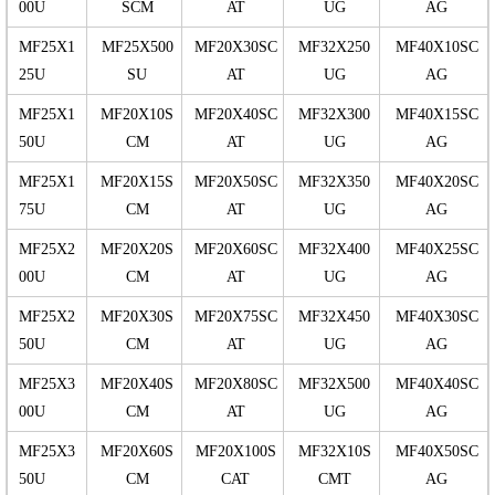
00U
SCM
AT
UG
AG
MF25X1
MF25X500
MF20X30SC
MF32X250
MF40X10SC
25U
SU
AT
UG
AG
MF25X1
MF20X10S
MF20X40SC
MF32X300
MF40X15SC
50U
CM
AT
UG
AG
MF25X1
MF20X15S
MF20X50SC
MF32X350
MF40X20SC
75U
CM
AT
UG
AG
MF25X2
MF20X20S
MF20X60SC
MF32X400
MF40X25SC
00U
CM
AT
UG
AG
MF25X2
MF20X30S
MF20X75SC
MF32X450
MF40X30SC
50U
CM
AT
UG
AG
MF25X3
MF20X40S
MF20X80SC
MF32X500
MF40X40SC
00U
CM
AT
UG
AG
MF25X3
MF20X60S
MF20X100S
MF32X10S
MF40X50SC
50U
CM
CAT
CMT
AG