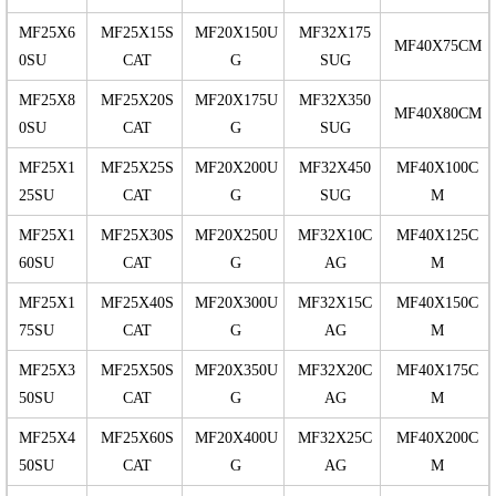
MF25X6
MF25X15S
MF20X150U
MF32X175
MF40X75CM
0SU
CAT
G
SUG
MF25X8
MF25X20S
MF20X175U
MF32X350
MF40X80CM
0SU
CAT
G
SUG
MF25X1
MF25X25S
MF20X200U
MF32X450
MF40X100C
25SU
CAT
G
SUG
M
MF25X1
MF25X30S
MF20X250U
MF32X10C
MF40X125C
60SU
CAT
G
AG
M
MF25X1
MF25X40S
MF20X300U
MF32X15C
MF40X150C
75SU
CAT
G
AG
M
MF25X3
MF25X50S
MF20X350U
MF32X20C
MF40X175C
50SU
CAT
G
AG
M
MF25X4
MF25X60S
MF20X400U
MF32X25C
MF40X200C
50SU
CAT
G
AG
M