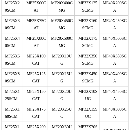
MF25X2
MF25X60C
MF20X400C
MF32X125
MF40X200SC
0SCM
AT
MG
SCMG
A
MF25X3
MF25X75C
MF20X450C
MF32X160
MF40X250SC
0SCM
AT
MG
SCMG
A
MF25X4
MF25X80C
MF20X500C
MF32X175
MF40X300SC
0SCM
AT
MG
SCMG
A
MF25X6
MF25X100
MF20X10U
MF32X350
MF40X350SC
0SCM
CAT
G
SCMG
A
MF25X8
MF25X125
MF20X15U
MF32X450
MF40X400SC
0SCM
CAT
G
SCMG
A
MF25X1
MF25X150
MF20X20U
MF32X10S
MF40X450SC
25SCM
CAT
G
UG
A
MF25X1
MF25X175
MF20X25U
MF32X15S
MF40X500SC
60SCM
CAT
G
UG
A
MF25X1
MF25X200
MF20X30U
MF32X20S