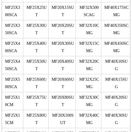
MF25X3
MF25X25U
MF20X15SU
MF32X500
MF40X175SC
00SCA
T
T
SCAG
MG
MF25X3
MF25X30U
MF20X20SU
MF32X10C
MF40X350SC
50SCA
T
T
MG
MG
MF25X4
MF25X40U
MF20X30SU
MF32X15C
MF40X450SC
00SCA
T
T
MG
MG
MF25X4
MF25X50U
MF20X40SU
MF32X20C
MF40X10SU
50SCA
T
T
MG
G
MF25X5
MF25X60U
MF20X60SU
MF32X25C
MF40X15SU
00SCA
T
T
MG
G
MF25X1
MF25X75U
MF20X80SU
MF32X30C
MF40X20SU
0CM
T
T
MG
G
MF25X1
MF25X80U
MF20X100S
MF32X40C
MF40X30SU
5CM
T
UT
MG
G