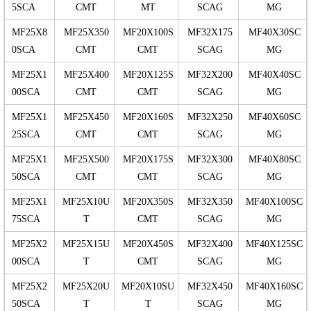
5SCA
CMT
MT
SCAG
MG
MF25X8
MF25X350
MF20X100S
MF32X175
MF40X30SC
0SCA
CMT
CMT
SCAG
MG
MF25X1
MF25X400
MF20X125S
MF32X200
MF40X40SC
00SCA
CMT
CMT
SCAG
MG
MF25X1
MF25X450
MF20X160S
MF32X250
MF40X60SC
25SCA
CMT
CMT
SCAG
MG
MF25X1
MF25X500
MF20X175S
MF32X300
MF40X80SC
50SCA
CMT
CMT
SCAG
MG
MF25X1
MF25X10U
MF20X350S
MF32X350
MF40X100SC
75SCA
T
CMT
SCAG
MG
MF25X2
MF25X15U
MF20X450S
MF32X400
MF40X125SC
00SCA
T
CMT
SCAG
MG
MF25X2
MF25X20U
MF20X10SU
MF32X450
MF40X160SC
50SCA
T
T
SCAG
MG