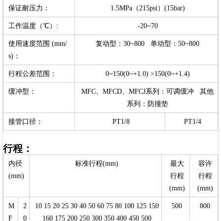
保证耐压力：
1.5MPa（215psi）(15bar)
工作温度（℃）:
-20~70
使用速度范围 (mm/
复动型：30~800 单动型：50~800
s)：
行程公差范围：
0~150(0~+1.0) >150(0~+1.4)
缓冲型：
MFC、MFCD、MFCJ系列：可调缓冲 其他
系列：防撞垫
接管口径：
PT1/8
PT1/4
行程：
内径
标准行程(mm)
最大
容许
(mm)
行程
行程
(mm)
(mm)
M
2
10 15 20 25 30 40 50 60 75 80 100 125 150
500
800
F
0
160 175 200 250 300 350 400 450 500