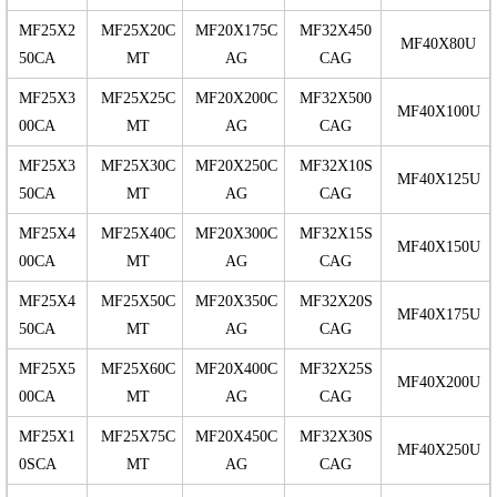
MF25X2
MF25X20C
MF20X175C
MF32X450
MF40X80U
50CA
MT
AG
CAG
MF25X3
MF25X25C
MF20X200C
MF32X500
MF40X100U
00CA
MT
AG
CAG
MF25X3
MF25X30C
MF20X250C
MF32X10S
MF40X125U
50CA
MT
AG
CAG
MF25X4
MF25X40C
MF20X300C
MF32X15S
MF40X150U
00CA
MT
AG
CAG
MF25X4
MF25X50C
MF20X350C
MF32X20S
MF40X175U
50CA
MT
AG
CAG
MF25X5
MF25X60C
MF20X400C
MF32X25S
MF40X200U
00CA
MT
AG
CAG
MF25X1
MF25X75C
MF20X450C
MF32X30S
MF40X250U
0SCA
MT
AG
CAG