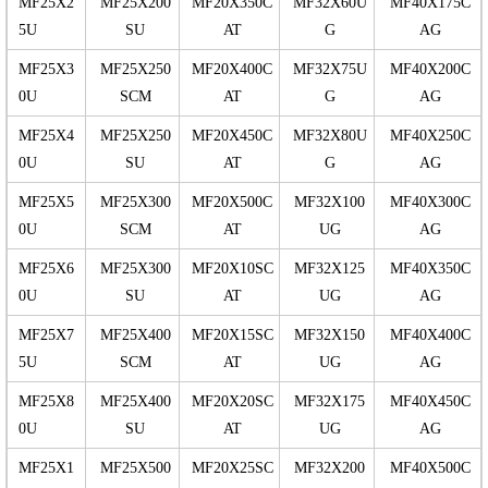
MF25X2
MF25X200
MF20X350C
MF32X60U
MF40X175C
5U
SU
AT
G
AG
MF25X3
MF25X250
MF20X400C
MF32X75U
MF40X200C
0U
SCM
AT
G
AG
MF25X4
MF25X250
MF20X450C
MF32X80U
MF40X250C
0U
SU
AT
G
AG
MF25X5
MF25X300
MF20X500C
MF32X100
MF40X300C
0U
SCM
AT
UG
AG
MF25X6
MF25X300
MF20X10SC
MF32X125
MF40X350C
0U
SU
AT
UG
AG
MF25X7
MF25X400
MF20X15SC
MF32X150
MF40X400C
5U
SCM
AT
UG
AG
MF25X8
MF25X400
MF20X20SC
MF32X175
MF40X450C
0U
SU
AT
UG
AG
MF25X1
MF25X500
MF20X25SC
MF32X200
MF40X500C