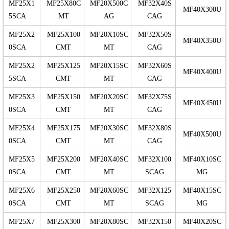
MF25X1
MF25X80C
MF20X500C
MF32X40S
MF40X300U
5SCA
MT
AG
CAG
MF25X2
MF25X100
MF20X10SC
MF32X50S
MF40X350U
0SCA
CMT
MT
CAG
MF25X2
MF25X125
MF20X15SC
MF32X60S
MF40X400U
5SCA
CMT
MT
CAG
MF25X3
MF25X150
MF20X20SC
MF32X75S
MF40X450U
0SCA
CMT
MT
CAG
MF25X4
MF25X175
MF20X30SC
MF32X80S
MF40X500U
0SCA
CMT
MT
CAG
MF25X5
MF25X200
MF20X40SC
MF32X100
MF40X10SC
0SCA
CMT
MT
SCAG
MG
MF25X6
MF25X250
MF20X60SC
MF32X125
MF40X15SC
0SCA
CMT
MT
SCAG
MG
MF25X7
MF25X300
MF20X80SC
MF32X150
MF40X20SC