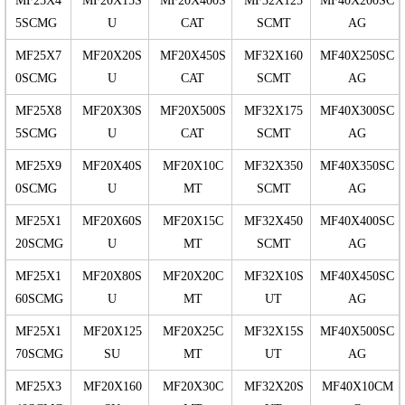
MF25X4
MF20X15S
MF20X400S
MF32X125
MF40X200SC
5SCMG
U
CAT
SCMT
AG
MF25X7
MF20X20S
MF20X450S
MF32X160
MF40X250SC
0SCMG
U
CAT
SCMT
AG
MF25X8
MF20X30S
MF20X500S
MF32X175
MF40X300SC
5SCMG
U
CAT
SCMT
AG
MF25X9
MF20X40S
MF20X10C
MF32X350
MF40X350SC
0SCMG
U
MT
SCMT
AG
MF25X1
MF20X60S
MF20X15C
MF32X450
MF40X400SC
20SCMG
U
MT
SCMT
AG
MF25X1
MF20X80S
MF20X20C
MF32X10S
MF40X450SC
60SCMG
U
MT
UT
AG
MF25X1
MF20X125
MF20X25C
MF32X15S
MF40X500SC
70SCMG
SU
MT
UT
AG
MF25X3
MF20X160
MF20X30C
MF32X20S
MF40X10CM