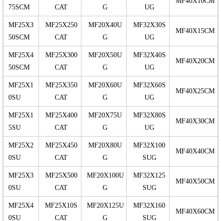
MF40X10CM
75SCM
CAT
G
UG
MF25X3
MF25X250
MF20X40U
MF32X30S
MF40X15CM
50SCM
CAT
G
UG
MF25X4
MF25X300
MF20X50U
MF32X40S
MF40X20CM
50SCM
CAT
G
UG
MF25X1
MF25X350
MF20X60U
MF32X60S
MF40X25CM
0SU
CAT
G
UG
MF25X1
MF25X400
MF20X75U
MF32X80S
MF40X30CM
5SU
CAT
G
UG
MF25X2
MF25X450
MF20X80U
MF32X100
MF40X40CM
0SU
CAT
G
SUG
MF25X3
MF25X500
MF20X100U
MF32X125
MF40X50CM
0SU
CAT
G
SUG
MF25X4
MF25X10S
MF20X125U
MF32X160
MF40X60CM
0SU
CAT
G
SUG