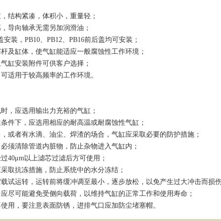
缸，结构紧凑，体积小，重量轻；
高，导向轴承无需另加润滑油；
盖安装，PB10、PB12、PB16前后盖均可安装；
塞杆及缸体，使气缸能适应一般腐蚀性工作环境；
及气缸安装附件可供客户选择；
，可适用于较高频率的工作环境。
化时，应选用输出力充裕的气缸；
性条件下，应选用相应的耐高温或耐腐蚀性气缸；
多，或者有水滴、油尘、焊渣的场合，气缸应采取必要的防护措施；
，必须清除管道内脏物，防止杂物进入气缸内；
过40μm以上滤芯过滤后方可使用；
应采取抗冻措施，防止系统中的水分冻结；
空载试运转，运转前将缓冲调至最小，逐步放松，以免产生过大冲击而损
中应尽可能避免受侧向载荷，以维持气缸的正常工作和使用寿命；
不使用，要注意表面防锈，进排气口应加防尘堵塞帽。