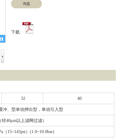
询盘
下载:
32
40
缓冲、型单动押出型，单动引入型
（经40μm以上滤网过滤）
Pa（15~145psi）(1.0~10.0bar)