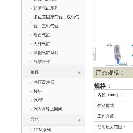
超薄气缸系列
多位置固定气缸，双轴气
缸，三轴气缸
滑台气缸
无杆气缸
其他气缸系列
气缸附件
产品规格：
辅件
油压缓冲器
规格：
接头
内径（mm）:
PU管
作动型式：
PCV诱导止回阀
工作介质：
导轨
使用压力范围：
LRM系列