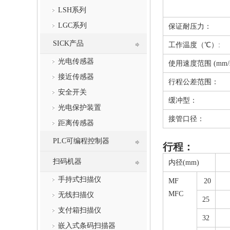
LSH系列
LGC系列
保证耐压力：
SICK产品
工作温度（℃）:
光电传感器
使用速度范围 (mm/
接近传感器
行程公差范围：
安全开关
缓冲型：
光电保护装置
接管口径：
距离传感器
PLC可编程控制器
行程：
扫码机器
内径(mm)
手持式扫描仪
MF
20
MFC
无线扫描仪
25
支付箱扫描仪
32
嵌入式条码扫描器