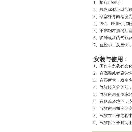
1、执行JIS标准
2、属迷你型小型气
3、活塞杆导向精度
4、PB4、PB6只可前
5、不锈钢材质的活
6、多种规格的气缸
7、缸径小，反应快
安装与使用：
1、工作中负载有变
2、在高温或者腐蚀
3、在湿度大，粉尘
4、气缸接入管道前
5、气缸使用介质应经
6、在低温环境下，
7、气缸使用前应经
8、气缸在工作过程
9、气缸拆下长时间