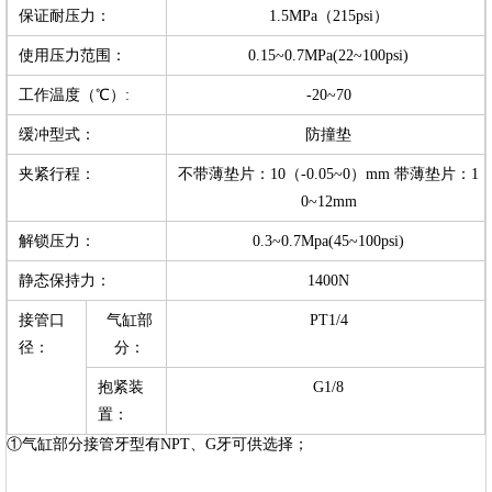
保证耐压力：
1.5MPa（215psi）
使用压力范围：
0.15~0.7MPa(22~100psi)
工作温度（℃）:
-20~70
缓冲型式：
防撞垫
夹紧行程：
不带薄垫片：10（-0.05~0）mm 带薄垫片：1
0~12mm
解锁压力：
0.3~0.7Mpa(45~100psi)
静态保持力：
1400N
接管口
气缸部
PT1/4
径：
分：
抱紧装
G1/8
置：
①气缸部分接管牙型有NPT、G牙可供选择；