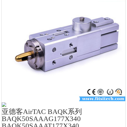
亚德客AirTAC BAQK系列
BAQK50SAAAG177X340
BAQK50SAAAT177X340