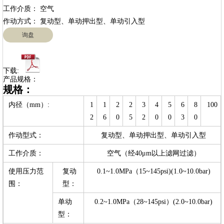
工作介质： 空气

询盘
下载:
产品规格：
规格：
内径（mm）:
1
1
2
2
3
4
5
6
8
100
2
6
0
5
2
0
0
3
0
作动型式：
复动型、单动押出型、单动引入型
工作介质：
空气（经40μm以上滤网过滤）
使用压力范
复动
0.1~1.0MPa（15~145psi)(1.0~10.0bar)
围：
型：
单动
0.2~1.0MPa（28~145psi）(2.0~10.0bar)
型：