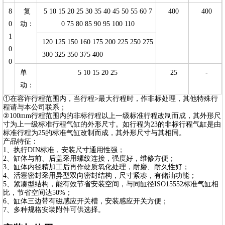
8
复
5 10 15 20 25 30 35 40 45 50 55 60 7
400
400
0
动：
0 75 80 85 90 95 100 110
1
120 125 150 160 175 200 225 250 275
0
300 325 350 375 400
0
单
5 10 15 20 25
25
-
动：
①在容许行程范围内，当行程>最大行程时，作非标处理，其他特殊行
程请与本公司联系；
②100mm行程范围内的非标行程以上一级标准行程改制而成，其外形尺
寸为上一级标准行程气缸的外形尺寸。如行程为23的非标行程气缸是由
标准行程为25的标准气缸改制而成，其外形尺寸与其相同。
产品特征：
1、执行DIN标准，安装尺寸通用性强；
2、缸体与前、后盖采用螺纹连接，强度好，维修方便；
3、缸体内径精加工后再作硬质氧化处理，耐磨、耐久性好；
4、活塞密封采用异型双向密封结构，尺寸紧凑，有储油功能；
5、紧凑型结构，能有效节省安装空间，与同缸径ISO15552标准气缸相
比，节省空间达50%；
6、缸体三边带有磁感应开关槽，安装感应开关方便；
7、多种规格安装附件可供选择。