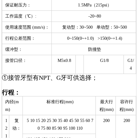
保证耐压力：
1.5MPa（215psi）
工作温度（℃）:
-20~80
使用速度范围 (mm/s)：
复动型：30~500 单动型：50~500
行程公差范围：
0~150(0~+1.0) >150(0~+1.4)
缓冲型：
防撞垫
接管口径：
M5x0.8
G1/8
G1/
4
①接管牙型有NPT、G牙可供选择；
行程：
内径(m
标准行程(mm)
最大行
容许行
m)
程(mm)
程(mm)
1
复
5 10 15 20 25 30 35 40 45 50 55 60 7
200
200
2
动：
0 75 80 85 90 95 100 110
1