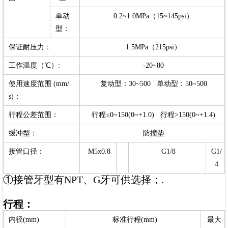
单动
0.2~1.0MPa（15~145psi）
型：
保证耐压力：
1.5MPa（215psi）
工作温度（℃）:
-20~80
使用速度范围 (mm/
复动型：30~500 单动型：50~500
s)：
行程公差范围：
行程≤0~150(0~+1.0) 行程>150(0~+1.4)
缓冲型：
防撞垫
接管口径：
M5x0.8
G1/8
G1/
4
①接管牙型有NPT、G牙可供选择；.
行程：
内径(mm)
标准行程(mm)
最大