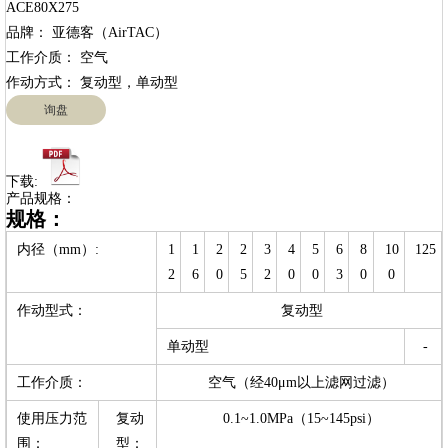
ACE80X275

品牌： 亚德客（AirTAC）

工作介质： 空气

询盘
下载:
产品规格：
规格：
内径（mm）:
1
1
2
2
3
4
5
6
8
10
125
2
6
0
5
2
0
0
3
0
0
作动型式：
复动型
单动型
-
工作介质：
空气（经40μm以上滤网过滤）
使用压力范
复动
0.1~1.0MPa（15~145psi）
围：
型：