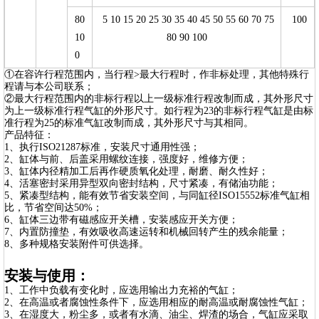
80
5 10 15 20 25 30 35 40 45 50 55 60 70 75
100
10
80 90 100
0
①在容许行程范围内，当行程>最大行程时，作非标处理，其他特殊行
程请与本公司联系；
②最大行程范围内的非标行程以上一级标准行程改制而成，其外形尺寸
为上一级标准行程气缸的外形尺寸。如行程为23的非标行程气缸是由标
准行程为25的标准气缸改制而成，其外形尺寸与其相同。
产品特征：
1、执行ISO21287标准，安装尺寸通用性强；
2、缸体与前、后盖采用螺纹连接，强度好，维修方便；
3、缸体内径精加工后再作硬质氧化处理，耐磨、耐久性好；
4、活塞密封采用异型双向密封结构，尺寸紧凑，有储油功能；
5、紧凑型结构，能有效节省安装空间，与同缸径ISO15552标准气缸相
比，节省空间达50%；
6、缸体三边带有磁感应开关槽，安装感应开关方便；
7、内置防撞垫，有效吸收高速运转和机械回转产生的残余能量；
8、多种规格安装附件可供选择。
安装与使用：
1、工作中负载有变化时，应选用输出力充裕的气缸；
2、在高温或者腐蚀性条件下，应选用相应的耐高温或耐腐蚀性气缸；
3、在湿度大，粉尘多，或者有水滴、油尘、焊渣的场合，气缸应采取