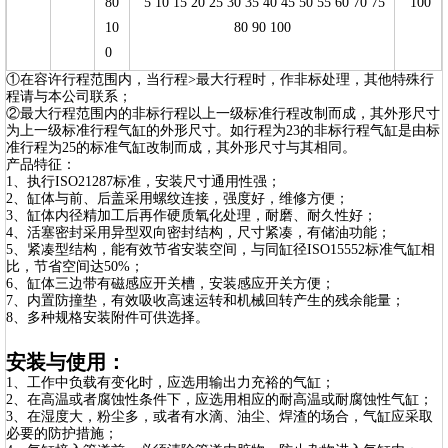
80
5 10 15 20 25 30 35 40 45 50 55 60 70 75
100
10
80 90 100
0
①在容许行程范围内，当行程>最大行程时，作非标处理，其他特殊行
程请与本公司联系；
②最大行程范围内的非标行程以上一级标准行程改制而成，其外形尺寸
为上一级标准行程气缸的外形尺寸。如行程为23的非标行程气缸是由标
准行程为25的标准气缸改制而成，其外形尺寸与其相同。
产品特征：
1、执行ISO21287标准，安装尺寸通用性强；
2、缸体与前、后盖采用螺纹连接，强度好，维修方便；
3、缸体内径精加工后再作硬质氧化处理，耐磨、耐久性好；
4、活塞密封采用异型双向密封结构，尺寸紧凑，有储油功能；
5、紧凑型结构，能有效节省安装空间，与同缸径ISO15552标准气缸相
比，节省空间达50%；
6、缸体三边带有磁感应开关槽，安装感应开关方便；
7、内置防撞垫，有效吸收高速运转和机械回转产生的残余能量；
8、多种规格安装附件可供选择。
安装与使用：
1、工作中负载有变化时，应选用输出力充裕的气缸；
2、在高温或者腐蚀性条件下，应选用相应的耐高温或耐腐蚀性气缸；
3、在湿度大，粉尘多，或者有水滴、油尘、焊渣的场合，气缸应采取
必要的防护措施；