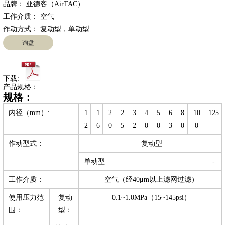
品牌： 亚德客（AirTAC）

工作介质： 空气

询盘
下载:
产品规格：
规格：
内径（mm）:
1
1
2
2
3
4
5
6
8
10
125
2
6
0
5
2
0
0
3
0
0
作动型式：
复动型
单动型
-
工作介质：
空气（经40μm以上滤网过滤）
使用压力范
复动
0.1~1.0MPa（15~145psi）
围：
型：