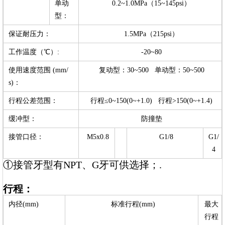
单动
0.2~1.0MPa（15~145psi）
型：
保证耐压力：
1.5MPa（215psi）
工作温度（℃）:
-20~80
使用速度范围 (mm/
复动型：30~500 单动型：50~500
s)：
行程公差范围：
行程≤0~150(0~+1.0) 行程>150(0~+1.4)
缓冲型：
防撞垫
接管口径：
M5x0.8
G1/8
G1/
4
①接管牙型有NPT、G牙可供选择；.
行程：
内径(mm)
标准行程(mm)
最大
行程