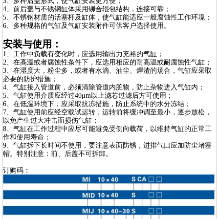
3、多种后盖形式，使气缸安装更方便；
4、前后盖与不锈钢缸体采用铆合辊包结构，连接可靠；
5、不锈钢材质的活塞杆及缸体，使气缸能适应一般腐蚀性工作环境；
6、多种规格的气缸及气缸安装附件可供客户选择使用。
安装与使用：
1、工作中负载有变化时，应选用输出力充裕的气缸；
2、在高温或者腐蚀性条件下，应选用相应的耐高温或耐腐蚀性气缸；
3、在湿度大，粉尘多，或者有水滴、油尘、焊渣的场合，气缸应采取
必要的防护措施；
4、气缸接入管道前，必须清除管道内脏物，防止杂物进入气缸内；
5、气缸使用介质应经过40μm以上滤芯过滤后方可使用；
6、在低温环境下，应采取抗冻措施，防止系统中的水分冻结；
7、气缸使用前应经空载试运转，运转前将缓冲调至最小，逐步放松，
以免产生过大冲击而损伤气缸；
8、气缸在工作过程中应尽可能避免受侧向载荷，以维持气缸的正常工
作和使用寿命；
9、气缸拆下长时间不使用，要注意表面防锈，进排气口应加防尘堵塞
帽。特别注意：前、后盖不可拆卸。
订购码：