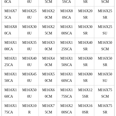
0CA
0U
5CM
5SCA
SR
SCM
MI16X7
MI16X25
MI16X2
MI16X8
MI16X20
MI16X25
5CA
0U
0CM
0SCA
SR
SR
MI16X8
MI16X30
MI16X2
MI16X1
MI16X30
MI16X25
0CA
0U
5CM
00SCA
SR
SU
MI16X1
MI16X35
MI16X3
MI16X1
MI16X40
MI16X50
00CA
0U
0CM
25SCA
SR
SCM
MI16X1
MI16X40
MI16X4
MI16X1
MI16X60
MI16X50
25CA
0U
0CM
50SCA
SR
SR
MI16X1
MI16X45
MI16X5
MI16X1
MI16X80
MI16X50
50CA
0U
0CM
60SCA
SR
SU
MI16X1
MI16X50
MI16X6
MI16X1
MI16X12
MI16X75
60CA
0U
0CM
75SCA
5SR
SCM
MI16X1
MI16X10
MI16X7
MI16X2
MI16X16
MI16X75
75CA
R
5CM
00SCA
0SR
SR