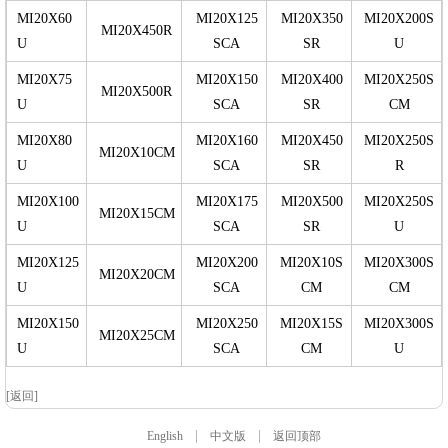
MI20X60
MI20X125
MI20X350
MI20X200S
MI20X450R
U
SCA
SR
U
MI20X75
MI20X150
MI20X400
MI20X250S
MI20X500R
U
SCA
SR
CM
MI20X80
MI20X160
MI20X450
MI20X250S
MI20X10CM
U
SCA
SR
R
MI20X100
MI20X175
MI20X500
MI20X250S
MI20X15CM
U
SCA
SR
U
MI20X125
MI20X200
MI20X10S
MI20X300S
MI20X20CM
U
SCA
CM
CM
MI20X150
MI20X250
MI20X15S
MI20X300S
MI20X25CM
U
SCA
CM
U
[返回]
|
|
English
中文版
返回顶部