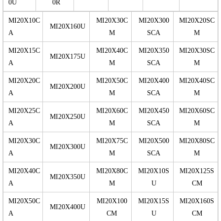
0U
0R
MI20X10C
MI20X30C
MI20X300
MI20X20SC
MI20X160U
A
M
SCA
M
MI20X15C
MI20X40C
MI20X350
MI20X30SC
MI20X175U
A
M
SCA
M
MI20X20C
MI20X50C
MI20X400
MI20X40SC
MI20X200U
A
M
SCA
M
MI20X25C
MI20X60C
MI20X450
MI20X60SC
MI20X250U
A
M
SCA
M
MI20X30C
MI20X75C
MI20X500
MI20X80SC
MI20X300U
A
M
SCA
M
MI20X40C
MI20X80C
MI20X10S
MI20X125S
MI20X350U
A
M
U
CM
MI20X50C
MI20X100
MI20X15S
MI20X160S
MI20X400U
A
CM
U
CM