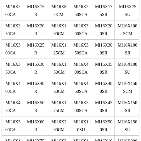
MI16X2
MI16X15
MI16X8
MI16X2
MI16X17
MI16X75
00CA
R
0CM
50SCA
5SR
SU
MI16X2
MI16X20
MI16X1
MI16X3
MI16X20
MI16X100
50CA
R
00CM
00SCA
0SR
SCM
MI16X3
MI16X25
MI16X1
MI16X3
MI16X30
MI16X100
00CA
R
25CM
50SCA
0SR
SR
MI16X3
MI16X30
MI16X1
MI16X4
MI16X35
MI16X100
50CA
R
50CM
00SCA
0SR
SU
MI16X4
MI16X40
MI16X1
MI16X4
MI16X40
MI16X150
00CA
R
60CM
50SCA
0SR
SCM
MI16X4
MI16X50
MI16X1
MI16X5
MI16X45
MI16X150
50CA
R
75CM
00SCA
0SR
SR
MI16X5
MI16X60
MI16X2
MI16X1
MI16X50
MI16X150
00CA
R
00CM
0SU
0SR
SU