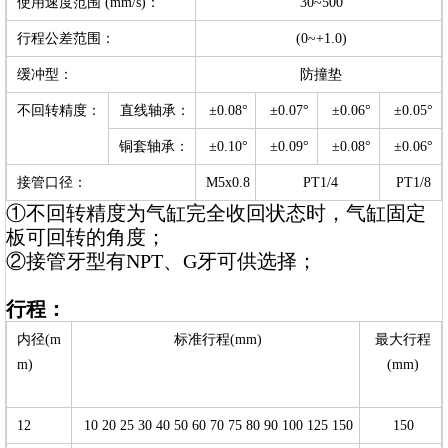
使用速度范围 (mm/s)：
30~500
行程公差范围：
(0~+1.0)
缓冲型：
防撞垫
不回转精度：
直线轴承：
±0.08°
±0.07°
±0.06°
±0.05°
铜套轴承：
±0.10°
±0.09°
±0.08°
±0.06°
接管口径：
M5x0.8
PT1/4
PT1/8
①不回转精度为气缸完全收回状态时，气缸固定
板可回转的角度；
②接管牙型有NPT、G牙可供选择；
行程：
内径(m
标准行程(mm)
最大行程
m)
(mm)
12
10 20 25 30 40 50 60 70 75 80 90 100 125 150
150