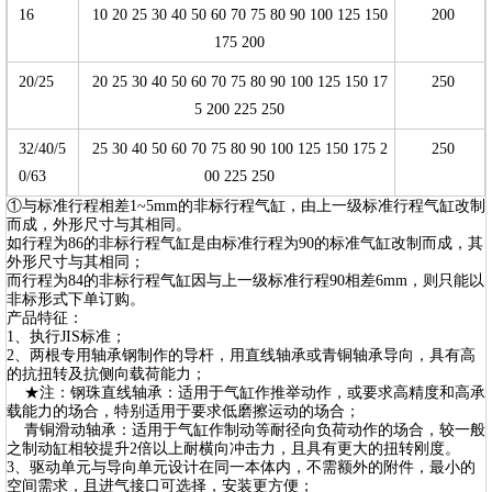
16
10 20 25 30 40 50 60 70 75 80 90 100 125 150
200
175 200
20/25
20 25 30 40 50 60 70 75 80 90 100 125 150 17
250
5 200 225 250
32/40/5
25 30 40 50 60 70 75 80 90 100 125 150 175 2
250
0/63
00 225 250
①与标准行程相差1~5mm的非标行程气缸，由上一级标准行程气缸改制
而成，外形尺寸与其相同。
如行程为86的非标行程气缸是由标准行程为90的标准气缸改制而成，其
外形尺寸与其相同；
而行程为84的非标行程气缸因与上一级标准行程90相差6mm，则只能以
非标形式下单订购。
产品特征：
1、执行JIS标准；
2、两根专用轴承钢制作的导杆，用直线轴承或青铜轴承导向，具有高
的抗扭转及抗侧向载荷能力；
★注：钢珠直线轴承：适用于气缸作推举动作，或要求高精度和高承
载能力的场合，特别适用于要求低磨擦运动的场合；
青铜滑动轴承：适用于气缸作制动等耐径向负荷动作的场合，较一般
之制动缸相较提升2倍以上耐横向冲击力，且具有更大的扭转刚度。
3、驱动单元与导向单元设计在同一本体内，不需额外的附件，最小的
空间需求，且进气接口可选择，安装更方便；