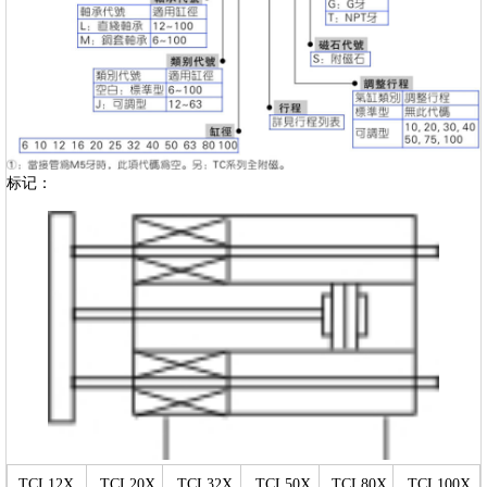
标记：
TCL12X
TCL20X
TCL32X
TCL50X
TCL80X
TCL100X