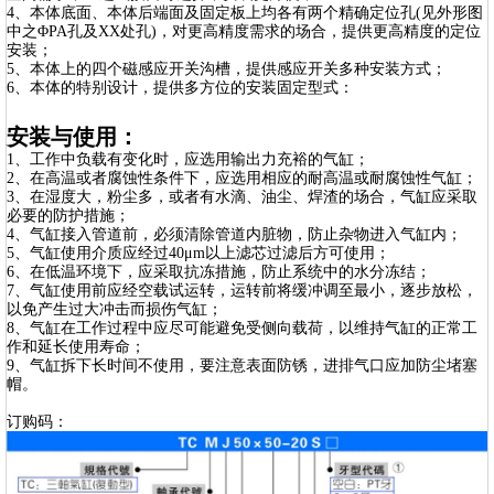
4、本体底面、本体后端面及固定板上均各有两个精确定位孔(见外形图
中之ΦPA孔及XX处孔)，对更高精度需求的场合，提供更高精度的定位
安装；
5、本体上的四个磁感应开关沟槽，提供感应开关多种安装方式；
6、本体的特别设计，提供多方位的安装固定型式：
安装与使用：
1、工作中负载有变化时，应选用输出力充裕的气缸；
2、在高温或者腐蚀性条件下，应选用相应的耐高温或耐腐蚀性气缸；
3、在湿度大，粉尘多，或者有水滴、油尘、焊渣的场合，气缸应采取
必要的防护措施；
4、气缸接入管道前，必须清除管道内脏物，防止杂物进入气缸内；
5、气缸使用介质应经过40μm以上滤芯过滤后方可使用；
6、在低温环境下，应采取抗冻措施，防止系统中的水分冻结；
7、气缸使用前应经空载试运转，运转前将缓冲调至最小，逐步放松，
以免产生过大冲击而损伤气缸；
8、气缸在工作过程中应尽可能避免受侧向载荷，以维持气缸的正常工
作和延长使用寿命；
9、气缸拆下长时间不使用，要注意表面防锈，进排气口应加防尘堵塞
帽。
订购码：