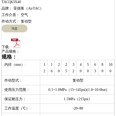
TACQ63X40

品牌： 亚德客（AirTAC）

工作介质： 空气

询盘
下载:
产品规格：
规格：
内径（mm）:
1
1
2
2
3
4
5
6
8
10
2
6
0
5
2
0
0
3
0
0
作动型式：
复动型
使用压力范围：
0.1~1.0MPa（15~145psi)(1.0~10.0bar)
保证耐压力：
1.5MPa（215psi）
工作温度（℃）:
-20~80