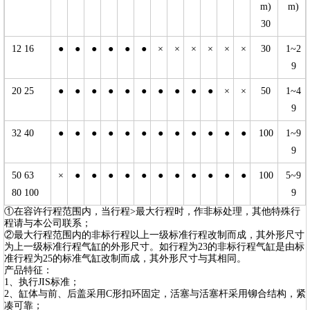
m)
m)
30
12 16
●
●
●
●
●
●
×
×
×
×
×
×
30
1~2
9
20 25
●
●
●
●
●
●
●
●
●
●
×
×
50
1~4
9
32 40
●
●
●
●
●
●
●
●
●
●
●
●
100
1~9
9
50 63
×
●
●
●
●
●
●
●
●
●
●
●
100
5~9
80 100
9
①在容许行程范围内，当行程>最大行程时，作非标处理，其他特殊行
程请与本公司联系；
②最大行程范围内的非标行程以上一级标准行程改制而成，其外形尺寸
为上一级标准行程气缸的外形尺寸。如行程为23的非标行程气缸是由标
准行程为25的标准气缸改制而成，其外形尺寸与其相同。
产品特征：
1、执行JIS标准；
2、缸体与前、后盖采用C形扣环固定，活塞与活塞杆采用铆合结构，紧
凑可靠；