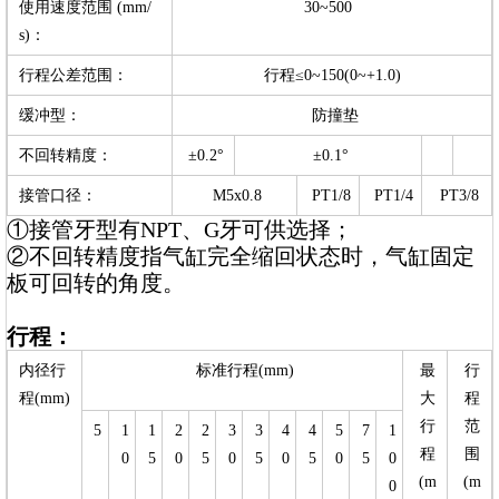
使用速度范围 (mm/
30~500
s)：
行程公差范围：
行程≤0~150(0~+1.0)
缓冲型：
防撞垫
不回转精度：
±0.2°
±0.1°
接管口径：
M5x0.8
PT1/8
PT1/4
PT3/8
①接管牙型有NPT、G牙可供选择；
②不回转精度指气缸完全缩回状态时，气缸固定
板可回转的角度。
行程：
内径行
标准行程(mm)
最
行
程(mm)
大
程
行
范
5
1
1
2
2
3
3
4
4
5
7
1
程
围
0
5
0
5
0
5
0
5
0
5
0
(m
(m
0