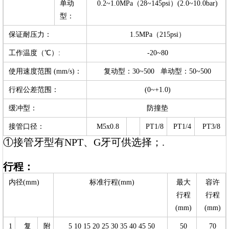
单动
0.2~1.0MPa（28~145psi）(2.0~10.0bar)
型：
保证耐压力：
1.5MPa（215psi）
工作温度（℃）:
-20~80
使用速度范围 (mm/s)：
复动型：30~500 单动型：50~500
行程公差范围：
(0~+1.0)
缓冲型：
防撞垫
接管口径：
M5x0.8
PT1/8
PT1/4
PT3/8
①接管牙型有NPT、G牙可供选择；.
行程：
内径(mm)
标准行程(mm)
最大
容许
行程
行程
(mm)
(mm)
1
复
附
5 10 15 20 25 30 35 40 45 50
50
70