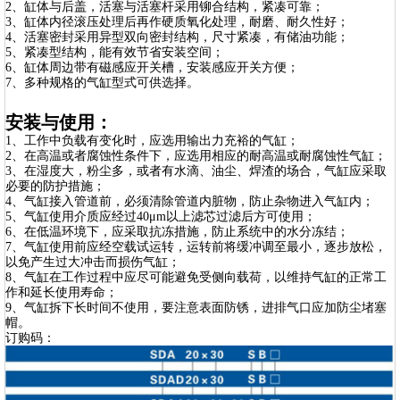
2、缸体与后盖，活塞与活塞杆采用铆合结构，紧凑可靠；
3、缸体内径滚压处理后再作硬质氧化处理，耐磨、耐久性好；
4、活塞密封采用异型双向密封结构，尺寸紧凑，有储油功能；
5、紧凑型结构，能有效节省安装空间；
6、缸体周边带有磁感应开关槽，安装感应开关方便；
7、多种规格的气缸型式可供选择。
安装与使用：
1、工作中负载有变化时，应选用输出力充裕的气缸；
2、在高温或者腐蚀性条件下，应选用相应的耐高温或耐腐蚀性气缸；
3、在湿度大，粉尘多，或者有水滴、油尘、焊渣的场合，气缸应采取
必要的防护措施；
4、气缸接入管道前，必须清除管道内脏物，防止杂物进入气缸内；
5、气缸使用介质应经过40μm以上滤芯过滤后方可使用；
6、在低温环境下，应采取抗冻措施，防止系统中的水分冻结；
7、气缸使用前应经空载试运转，运转前将缓冲调至最小，逐步放松，
以免产生过大冲击而损伤气缸；
8、气缸在工作过程中应尽可能避免受侧向载荷，以维持气缸的正常工
作和延长使用寿命；
9、气缸拆下长时间不使用，要注意表面防锈，进排气口应加防尘堵塞
帽。
订购码：