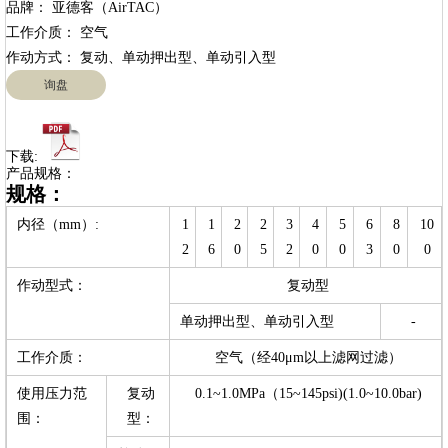
品牌： 亚德客（AirTAC）

工作介质： 空气

询盘
下载:
产品规格：
规格：
内径（mm）:
1
1
2
2
3
4
5
6
8
10
2
6
0
5
2
0
0
3
0
0
作动型式：
复动型
单动押出型、单动引入型
-
工作介质：
空气（经40μm以上滤网过滤）
使用压力范
复动
0.1~1.0MPa（15~145psi)(1.0~10.0bar)
围：
型：