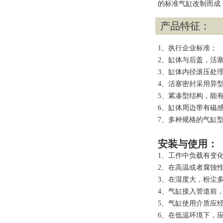
的标准气缸改制而成
产品特征：
1、执行企业标准；
2、缸体与后盖，活
3、缸体内径滚压处
4、活塞密封采用异
5、紧凑型结构，能
6、缸体周边带有磁
7、多种规格的气缸
安装与使用：
1、工作中负载有变
2、在高温或者腐蚀
3、在湿度大，粉尘
4、气缸接入管道前
5、气缸使用介质应经
6、在低温环境下，