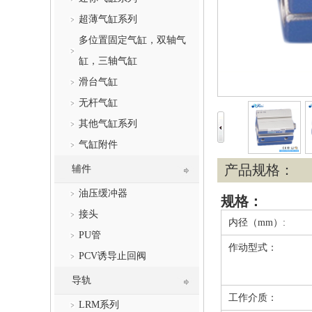
超薄气缸系列
多位置固定气缸，双轴气
缸，三轴气缸
滑台气缸
无杆气缸
其他气缸系列
气缸附件
产品规格：
辅件
油压缓冲器
规格：
接头
内径（mm）:
PU管
作动型式：
PCV诱导止回阀
导轨
工作介质：
LRM系列