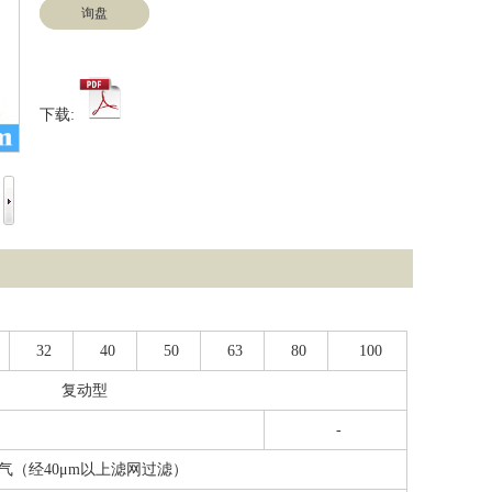
询盘
下载:
32
40
50
63
80
100
复动型
-
气（经40μm以上滤网过滤）