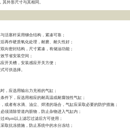
，其外形尺寸与其相同。
塞与活塞杆采用铆合结构，紧凑可靠；
理后再作硬质氧化处理，耐磨、耐久性好；
型双向密封结构，尺寸紧凑，有储油功能；
有效节省安装空间；
感应开关槽，安装感应开关方便；
型式可供选择。
化时，应选用输出力充裕的气缸；
性条件下，应选用相应的耐高温或耐腐蚀性气缸；
多，或者有水滴、油尘、焊渣的场合，气缸应采取必要的防护措施；
，必须清除管道内脏物，防止杂物进入气缸内；
过40μm以上滤芯过滤后方可使用；
应采取抗冻措施，防止系统中的水分冻结；