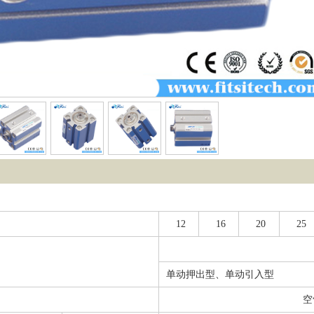
12
16
20
25
单动押出型、单动引入型
空