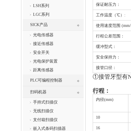
保证耐压力：
LSH系列
LGC系列
工作温度（℃）:
SICK产品
使用速度范围 (mm/
光电传感器
行程公差范围：
接近传感器
缓冲型式：
安全开关
安全保持力：
光电保护装置
接管口径：
距离传感器
①
接管牙型有N
PLC可编程控制器
行程：
扫码机器
内径(mm)
手持式扫描仪
无线扫描仪
10
支付箱扫描仪
16
嵌入式条码扫描器