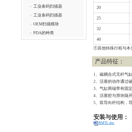
工业条码扫描器
20
工业条码扫描器
25
OEM扫描模块
32
PDA的种类
40
①其他特殊行程与本
产品特征：
1、磁耦合式无杆气
2、活塞的动作通过
3、气缸两端带有固
4、活塞腔与滑块隔
5、双导向杆结构，
安装与使用：
RMTL.doc