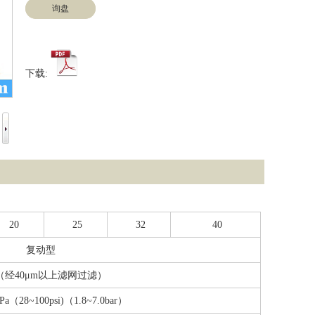
询盘
下载:
20
25
32
40
复动型
（经40μm以上滤网过滤）
MPa（28~100psi)（1.8~7.0bar）