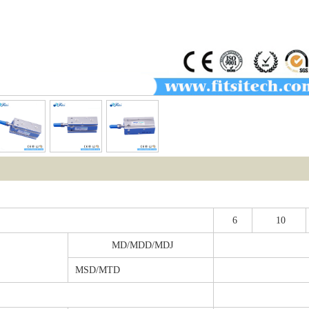
6
10
MD/MDD/MDJ
MSD/MTD