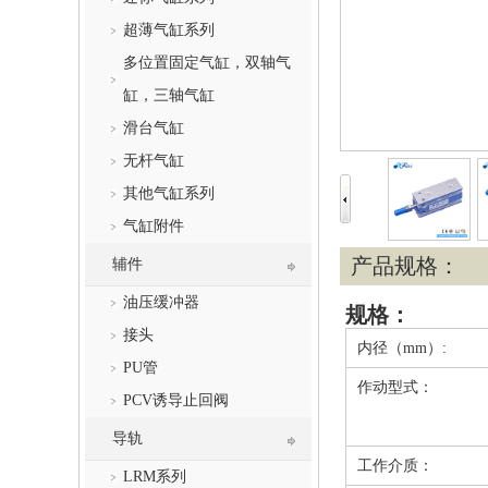
超薄气缸系列
多位置固定气缸，双轴气
缸，三轴气缸
滑台气缸
无杆气缸
其他气缸系列
气缸附件
产品规格：
辅件
油压缓冲器
规格：
接头
内径（mm）:
PU管
作动型式：
PCV诱导止回阀
导轨
工作介质：
LRM系列