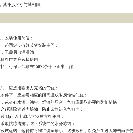
，其外形尺寸与其相同。
式，安装使用简便；
在一起固定，有效节省安装空间；
高，无需另加润滑油；
气缸可供客户选择使用；
料，可保证气缸在150℃条件下正常工作。
化时，应选用输出力充裕的气缸；
性条件下，应选用相应的耐高温或耐腐蚀性气缸；
多，或者有水滴、油尘、焊渣的场合，气缸应采取必要的防护措施；
，必须清除管道内脏物，防止杂物进入气缸内；
过40μm以上滤芯过滤后方可使用；
应采取抗冻措施，防止系统中的水分冻结；
空载试运转，运转前将缓冲调至最小，逐步放松，以免产生过大冲击而损