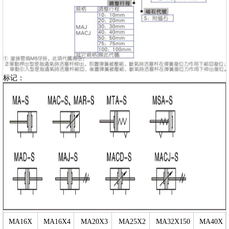
标记：
MA16X
MA16X4
MA20X3
MA25X2
MA32X150
MA40X