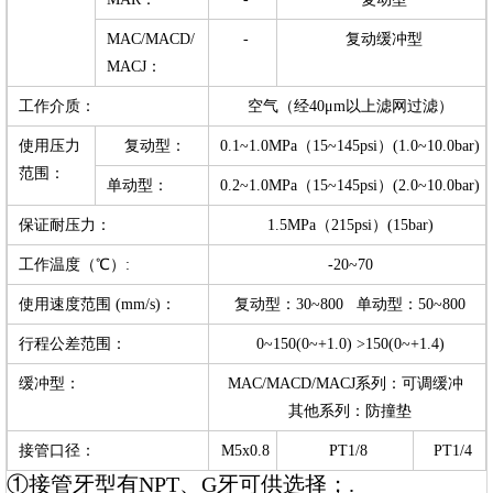
MAC/MACD/
-
复动缓冲型
MACJ：
工作介质：
空气（经40μm以上滤网过滤）
使用压力
复动型：
0.1~1.0MPa（15~145psi）(1.0~10.0bar)
范围：
单动型：
0.2~1.0MPa（15~145psi）(2.0~10.0bar)
保证耐压力：
1.5MPa（215psi）(15bar)
工作温度（℃）:
-20~70
使用速度范围 (mm/s)：
复动型：30~800 单动型：50~800
行程公差范围：
0~150(0~+1.0) >150(0~+1.4)
缓冲型：
MAC/MACD/MACJ系列：可调缓冲
其他系列：防撞垫
接管口径：
M5x0.8
PT1/8
PT1/4
①接管牙型有NPT、G牙可供选择；.