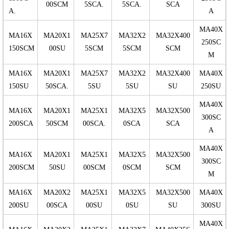
00SCM
5SCA.
5SCA.
SCA
A.
A
MA40X
MA16X
MA20X1
MA25X7
MA32X2
MA32X400
250SC
150SCM
00SU
5SCM
5SCM
SCM
M
MA16X
MA20X1
MA25X7
MA32X2
MA32X400
MA40X
150SU
50SCA.
5SU
5SU
SU
250SU
MA40X
MA16X
MA20X1
MA25X1
MA32X5
MA32X500
300SC
200SCA
50SCM
00SCA.
0SCA
SCA
A
MA40X
MA16X
MA20X1
MA25X1
MA32X5
MA32X500
300SC
200SCM
50SU
00SCM
0SCM
SCM
M
MA16X
MA20X2
MA25X1
MA32X5
MA32X500
MA40X
200SU
00SCA
00SU
0SU
SU
300SU
MA40X