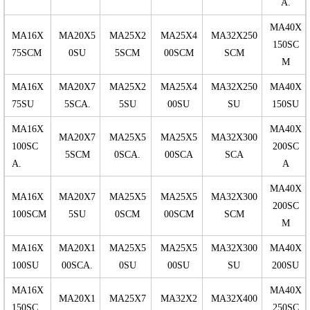
A.
MA40X
MA16X
MA20X5
MA25X2
MA25X4
MA32X250
150SC
75SCM
0SU
5SCM
00SCM
SCM
M
MA16X
MA20X7
MA25X2
MA25X4
MA32X250
MA40X
75SU
5SCA.
5SU
00SU
SU
150SU
MA16X
MA40X
MA20X7
MA25X5
MA25X5
MA32X300
100SC
200SC
5SCM
0SCA.
00SCA
SCA
A.
A
MA40X
MA16X
MA20X7
MA25X5
MA25X5
MA32X300
200SC
100SCM
5SU
0SCM
00SCM
SCM
M
MA16X
MA20X1
MA25X5
MA25X5
MA32X300
MA40X
100SU
00SCA.
0SU
00SU
SU
200SU
MA16X
MA40X
MA20X1
MA25X7
MA32X2
MA32X400
150SC
250SC