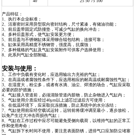
40
25 50 75 100
产品特征：
1、执行本企业标准；
2、活塞密封采用异型双向密封结构，尺寸紧凑，有储油功能；
3、前后盖带固定式防撞垫，可减少气缸的换向冲击；
4、多种后盖形式，使气缸安装更方便；
5、前后盖与不锈钢缸体采用铆合辊包结构，连接可靠；
6、缸体采用高精度不锈钢管，强度高，抗腐蚀；
7、多种规格的气缸及气缸安装附件可供客户选择使用；
8、此系列气缸全部附磁。
安装与使用：
1、工作中负载有变化时，应选用输出力充裕的气缸；
2、在高温或者腐蚀性条件下，应选用相应的耐高温或耐腐蚀性气缸；
3、在湿度大，粉尘多，或者有水滴、油尘、焊渣的场合，气缸应采取
必要的防护措施；
4、气缸接入管道前，必须清除管道内脏物，防止杂物进入气缸内；
5、气缸使用介质应经过40μm以上滤芯过滤后方可使用；
6、在低温环境下，应采取抗冻措施，防止系统中的水分冻结；
7、气缸使用前应经空载试运转，运转前将缓冲调至最小，逐步放松，
以免产生过大冲击而损伤气缸；
8、气缸在工作过程中应尽可能避免受侧向载荷，以维持气缸的正常工
作和使用寿命；
9、气缸拆下长时间不使用，要注意表面防锈，进排气口应加防尘堵塞