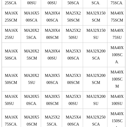
25SCA
00SU
00SU
50SCA
SCA.
75SCA.
MA16X
MA16X5
MA20X4
MA25X2
MA32X150
MA40X
25SCM
00SCA
00SCA
50SCM
SCM
75SCM
MA16X
MA20X2
MA20X4
MA25X2
MA32X150
MA40X
25SU
5SCA.
00SCM
50SU
SU
75SU
MA40X
MA16X
MA20X2
MA20X4
MA25X3
MA32X200
100SC
50SCA
5SCM
00SU
00SCA
SCA
A.
MA40X
MA16X
MA20X2
MA20X5
MA25X3
MA32X200
100SC
50SCM
5SU
00SCA
00SCM
SCM
M
MA16X
MA20X5
MA20X5
MA25X3
MA32X200
MA40X
50SU
0SCA.
00SCM
00SU
SU
100SU
MA40X
MA16X
MA20X5
MA25X2
MA25X4
MA32X250
150SC
75SCA.
0SCM
5SCA.
00SCA
SCA