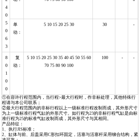
4
0
5
单
5 10 15 20 25 30
30
-
0
动：
6
3
8
复
5 10 15 20 25 30 35 40 45 50 55 60
100
-
-
0
动：
70 75 80 90 100
1
0
0
①在容许行程范围内，当行程>最大行程时，作非标处理，其他特殊行
程请与本公司联系；
②最大行程范围内的非标行程以上一级标准行程改制而成，其外形尺寸
为上一级标准行程气缸的外形尺寸。如行程为23的非标行程气缸是由标
准行程为25的标准气缸改制而成，其外形尺寸与其相同。
产品特征：
1、执行JIS标准；
2、缸体与前、后盖采用C形扣环固定，活塞与活塞杆采用铆合结构，紧
凑可靠；