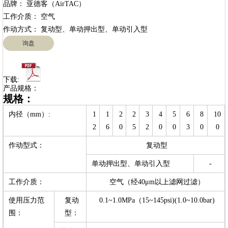
品牌： 亚德客（AirTAC）

工作介质： 空气

询盘
下载:
产品规格：
规格：
内径（mm）:
1
1
2
2
3
4
5
6
8
10
2
6
0
5
2
0
0
3
0
0
作动型式：
复动型
单动押出型、单动引入型
-
工作介质：
空气（经40μm以上滤网过滤）
使用压力范
复动
0.1~1.0MPa（15~145psi)(1.0~10.0bar)
围：
型：