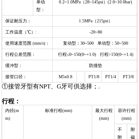
单动
0.2~1.0MPa（28~145psi）(2.0~10.0bar)
型：
保证耐压力：
1.5MPa（215psi）
工作温度（℃）:
-20~80
使用速度范围 (mm/s)：
复动型：30~500 单动型：50~500
行程公差范围：
行程≤0~150(0~+1.0) 行程>150(0~+1.4)
缓冲型：
防撞垫
接管口径：
M5x0.8
PT1/8
PT1/4
PT3/8
①接管牙型有NPT、G牙可供选择；.
行程：
内径(m
标准行程(mm)
最大行程
容许行程
m)
(mm)
(mm)
不
附
附
磁