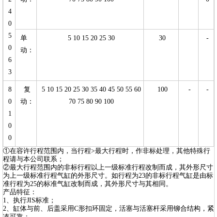
4
0
5
单
5 10 15 20 25 30
30
-
0
动：
6
3
8
复
5 10 15 20 25 30 35 40 45 50 55 60
100
-
-
0
动：
70 75 80 90 100
1
0
0
①在容许行程范围内，当行程>最大行程时，作非标处理，其他特殊行
程请与本公司联系；
②最大行程范围内的非标行程以上一级标准行程改制而成，其外形尺寸
为上一级标准行程气缸的外形尺寸。如行程为23的非标行程气缸是由标
准行程为25的标准气缸改制而成，其外形尺寸与其相同。
产品特征：
1、执行JIS标准；
2、缸体与前、后盖采用C形扣环固定，活塞与活塞杆采用铆合结构，紧
凑可靠；