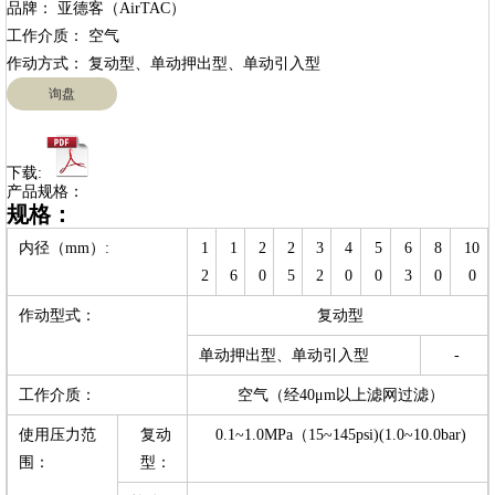
品牌： 亚德客（AirTAC）

工作介质： 空气

询盘
下载:
产品规格：
规格：
内径（mm）:
1
1
2
2
3
4
5
6
8
10
2
6
0
5
2
0
0
3
0
0
作动型式：
复动型
单动押出型、单动引入型
-
工作介质：
空气（经40μm以上滤网过滤）
使用压力范
复动
0.1~1.0MPa（15~145psi)(1.0~10.0bar)
围：
型：