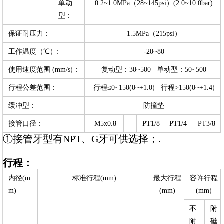
单动
0.2~1.0MPa（28~145psi）(2.0~10.0bar)
型：
保证耐压力：
1.5MPa（215psi）
工作温度（℃）:
-20~80
使用速度范围 (mm/s)：
复动型：30~500 单动型：50~500
行程公差范围：
行程≤0~150(0~+1.0) 行程>150(0~+1.4)
缓冲型：
防撞垫
接管口径：
M5x0.8
PT1/8
PT1/4
PT3/8
①接管牙型有NPT、G牙可供选择；.
行程：
内径(m
标准行程(mm)
最大行程
容许行程
m)
(mm)
(mm)
不
附
附
磁