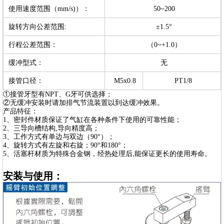
使用速度范围（mm/s)）：
50~200
旋转方向公差范围:
±1.5°
行程公差范围：
（0~+1.0）
缓冲型式：
无
接管口径：
M5x0.8
PT1/8
①接管牙型有NPT、G牙可供选择；
②无缓冲安装时请加排气节流装置以到达缓冲效果。
产品特征：
1、密封件材质保证了气缸在各种条件下使用的可靠性能；
2、三导向槽结构,导向精度高；
3、工作方式有单边与双边（90°）；
4、旋转方式有左旋和右旋；90°和180°；
5、活塞杆材质为特殊合金钢，经热处理后,能保证更长的使用寿命。
安装与使用：