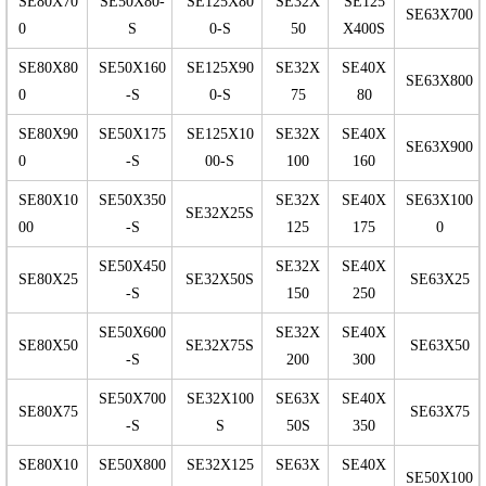
SE80X70
SE50X80-
SE125X80
SE32X
SE125
SE63X700
0
S
0-S
50
X400S
SE80X80
SE50X160
SE125X90
SE32X
SE40X
SE63X800
0
-S
0-S
75
80
SE80X90
SE50X175
SE125X10
SE32X
SE40X
SE63X900
0
-S
00-S
100
160
SE80X10
SE50X350
SE32X
SE40X
SE63X100
SE32X25S
00
-S
125
175
0
SE50X450
SE32X
SE40X
SE80X25
SE32X50S
SE63X25
-S
150
250
SE50X600
SE32X
SE40X
SE80X50
SE32X75S
SE63X50
-S
200
300
SE50X700
SE32X100
SE63X
SE40X
SE80X75
SE63X75
-S
S
50S
350
SE80X10
SE50X800
SE32X125
SE63X
SE40X
SE50X100