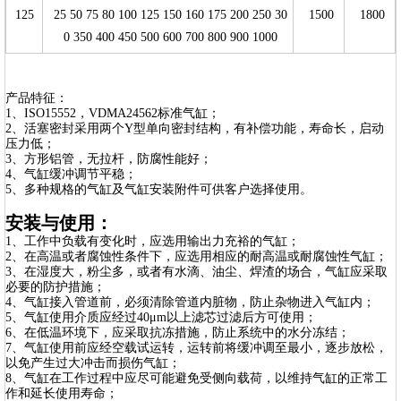
125
25 50 75 80 100 125 150 160 175 200 250 30
1500
1800
0 350 400 450 500 600 700 800 900 1000
产品特征：
1、ISO15552，VDMA24562标准气缸；
2、活塞密封采用两个Y型单向密封结构，有补偿功能，寿命长，启动
压力低；
3、方形铝管，无拉杆，防腐性能好；
4、气缸缓冲调节平稳；
5、多种规格的气缸及气缸安装附件可供客户选择使用。
安装与使用：
1、工作中负载有变化时，应选用输出力充裕的气缸；
2、在高温或者腐蚀性条件下，应选用相应的耐高温或耐腐蚀性气缸；
3、在湿度大，粉尘多，或者有水滴、油尘、焊渣的场合，气缸应采取
必要的防护措施；
4、气缸接入管道前，必须清除管道内脏物，防止杂物进入气缸内；
5、气缸使用介质应经过40μm以上滤芯过滤后方可使用；
6、在低温环境下，应采取抗冻措施，防止系统中的水分冻结；
7、气缸使用前应经空载试运转，运转前将缓冲调至最小，逐步放松，
以免产生过大冲击而损伤气缸；
8、气缸在工作过程中应尽可能避免受侧向载荷，以维持气缸的正常工
作和延长使用寿命；