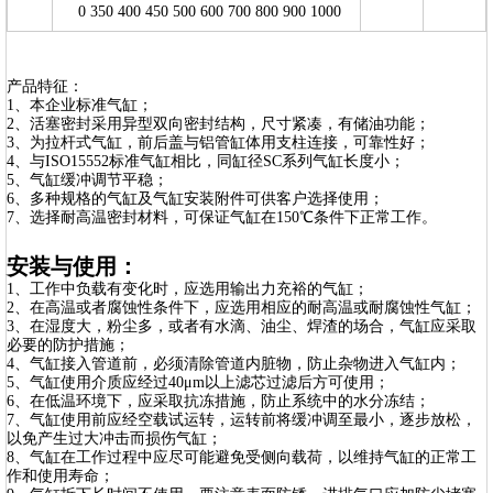
0 350 400 450 500 600 700 800 900 1000
产品特征：
1、本企业标准气缸；
2、活塞密封采用异型双向密封结构，尺寸紧凑，有储油功能；
3、为拉杆式气缸，前后盖与铝管缸体用支柱连接，可靠性好；
4、与ISO15552标准气缸相比，同缸径SC系列气缸长度小；
5、气缸缓冲调节平稳；
6、多种规格的气缸及气缸安装附件可供客户选择使用；
7、选择耐高温密封材料，可保证气缸在150℃条件下正常工作。
安装与使用：
1、工作中负载有变化时，应选用输出力充裕的气缸；
2、在高温或者腐蚀性条件下，应选用相应的耐高温或耐腐蚀性气缸；
3、在湿度大，粉尘多，或者有水滴、油尘、焊渣的场合，气缸应采取
必要的防护措施；
4、气缸接入管道前，必须清除管道内脏物，防止杂物进入气缸内；
5、气缸使用介质应经过40μm以上滤芯过滤后方可使用；
6、在低温环境下，应采取抗冻措施，防止系统中的水分冻结；
7、气缸使用前应经空载试运转，运转前将缓冲调至最小，逐步放松，
以免产生过大冲击而损伤气缸；
8、气缸在工作过程中应尽可能避免受侧向载荷，以维持气缸的正常工
作和使用寿命；