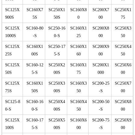
SC125X
SC160X7
SC250X1
SC160X8
SC200X7
SC250X1
900S
5S
50S
0
00
75
SC125X
SC160-80
SC250-16
SC160X1
SC200X8
SC250X3
1000S
-S
0-S
25
00
50
SC125X
SC160X1
SC250-17
SC160X1
SC200X9
SC250X4
25S
00S
5-S
60
00
50
SC125X
SC160-12
SC250X2
SC160X1
SC200X1
SC250X6
50S
5-S
00S
75
000
00
SC125X
SC160X1
SC250X3
SC160X3
SC200-25
SC250X7
75S
50S
00S
50
-S
00
SC125-8
SC160-16
SC250X4
SC160X4
SC200-50
SC250X8
0-S
0-S
00S
50
-S
00
SC125X
SC160-17
SC250X5
SC160X6
SC200-75
SC250X9
100S
5-S
00S
00
-S
00