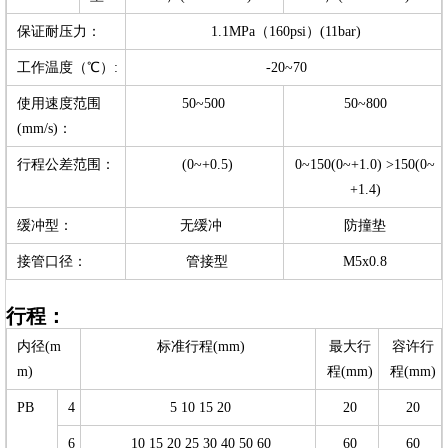
保证耐压力：
1.1MPa（160psi）(11bar)
工作温度（℃）:
-20~70
使用速度范围
50~500
50~800
(mm/s)：
行程公差范围：
(0~+0.5)
0~150(0~+1.0) >150(0~
+1.4)
缓冲型：
无缓冲
防撞垫
接管口径：
管接型
M5x0.8
行程：
内径(m
标准行程(mm)
最大行
容许行
m)
程(mm)
程(mm)
PB
4
5 10 15 20
20
20
6
10 15 20 25 30 40 50 60
60
60