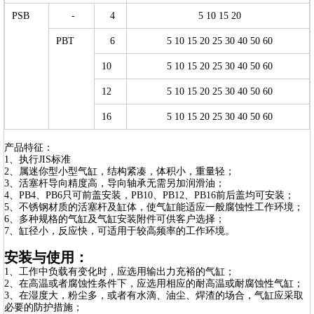
PSB
-
4
5 10 15 20
PBT
6
5 10 15 20 25 30 40 50 60
10
5 10 15 20 25 30 40 50 60
12
5 10 15 20 25 30 40 50 60
16
5 10 15 20 25 30 40 50 60
产品特征：
1、执行JIS标准
2、属迷你型小型气缸，结构紧凑，体积小，重量轻；
3、活塞杆导向精度高，导向轴承无需另加润滑油；
4、PB4、PB6只可前盖安装，PB10、PB12、PB16前后盖均可安装；
5、不锈钢材质的活塞杆及缸体，使气缸能适应一般腐蚀性工作环境；
6、多种规格的气缸及气缸安装附件可供客户选择；
7、缸径小，反应快，可适用于较高频率的工作环境。
安装与使用：
1、工作中负载有变化时，应选用输出力充裕的气缸；
2、在高温或者腐蚀性条件下，应选用相应的耐高温或耐腐蚀性气缸；
3、在湿度大，粉尘多，或者有水滴、油尘、焊渣的场合，气缸应采取
必要的防护措施；