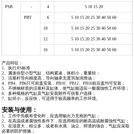
PSB
-
4
5 10 15 20
PBT
6
5 10 15 20 25 30 40 50 60
10
5 10 15 20 25 30 40 50 60
12
5 10 15 20 25 30 40 50 60
16
5 10 15 20 25 30 40 50 60
产品特征：
1、执行JIS标准
2、属迷你型小型气缸，结构紧凑，体积小，重量轻；
3、活塞杆导向精度高，导向轴承无需另加润滑油；
4、PB4、PB6只可前盖安装，PB10、PB12、PB16前后盖均可安装；
5、不锈钢材质的活塞杆及缸体，使气缸能适应一般腐蚀性工作环境；
6、多种规格的气缸及气缸安装附件可供客户选择；
7、缸径小，反应快，可适用于较高频率的工作环境。
安装与使用：
1、工作中负载有变化时，应选用输出力充裕的气缸；
2、在高温或者腐蚀性条件下，应选用相应的耐高温或耐腐蚀性气缸；
3、在湿度大，粉尘多，或者有水滴、油尘、焊渣的场合，气缸应采取
必要的防护措施；