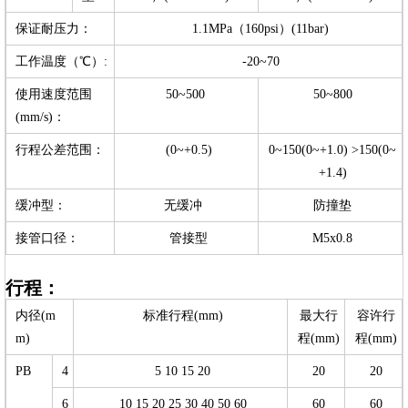
保证耐压力：
1.1MPa（160psi）(11bar)
工作温度（℃）:
-20~70
使用速度范围
50~500
50~800
(mm/s)：
行程公差范围：
(0~+0.5)
0~150(0~+1.0) >150(0~
+1.4)
缓冲型：
无缓冲
防撞垫
接管口径：
管接型
M5x0.8
行程：
内径(m
标准行程(mm)
最大行
容许行
m)
程(mm)
程(mm)
PB
4
5 10 15 20
20
20
6
10 15 20 25 30 40 50 60
60
60