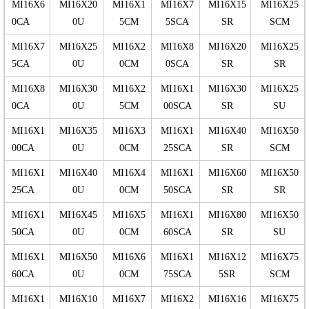
MI16X6
MI16X20
MI16X1
MI16X7
MI16X15
MI16X25
0CA
0U
5CM
5SCA
SR
SCM
MI16X7
MI16X25
MI16X2
MI16X8
MI16X20
MI16X25
5CA
0U
0CM
0SCA
SR
SR
MI16X8
MI16X30
MI16X2
MI16X1
MI16X30
MI16X25
0CA
0U
5CM
00SCA
SR
SU
MI16X1
MI16X35
MI16X3
MI16X1
MI16X40
MI16X50
00CA
0U
0CM
25SCA
SR
SCM
MI16X1
MI16X40
MI16X4
MI16X1
MI16X60
MI16X50
25CA
0U
0CM
50SCA
SR
SR
MI16X1
MI16X45
MI16X5
MI16X1
MI16X80
MI16X50
50CA
0U
0CM
60SCA
SR
SU
MI16X1
MI16X50
MI16X6
MI16X1
MI16X12
MI16X75
60CA
0U
0CM
75SCA
5SR
SCM
MI16X1
MI16X10
MI16X7
MI16X2
MI16X16
MI16X75