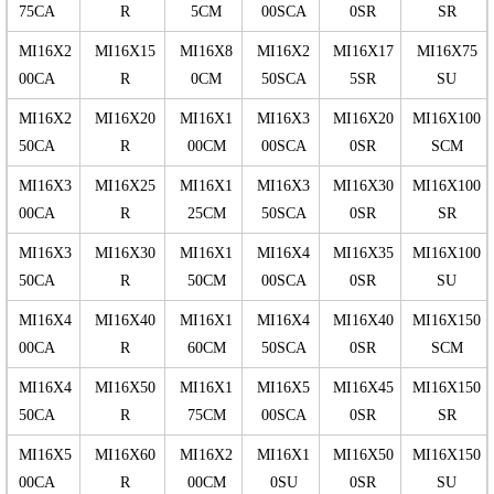
75CA
R
5CM
00SCA
0SR
SR
MI16X2
MI16X15
MI16X8
MI16X2
MI16X17
MI16X75
00CA
R
0CM
50SCA
5SR
SU
MI16X2
MI16X20
MI16X1
MI16X3
MI16X20
MI16X100
50CA
R
00CM
00SCA
0SR
SCM
MI16X3
MI16X25
MI16X1
MI16X3
MI16X30
MI16X100
00CA
R
25CM
50SCA
0SR
SR
MI16X3
MI16X30
MI16X1
MI16X4
MI16X35
MI16X100
50CA
R
50CM
00SCA
0SR
SU
MI16X4
MI16X40
MI16X1
MI16X4
MI16X40
MI16X150
00CA
R
60CM
50SCA
0SR
SCM
MI16X4
MI16X50
MI16X1
MI16X5
MI16X45
MI16X150
50CA
R
75CM
00SCA
0SR
SR
MI16X5
MI16X60
MI16X2
MI16X1
MI16X50
MI16X150
00CA
R
00CM
0SU
0SR
SU