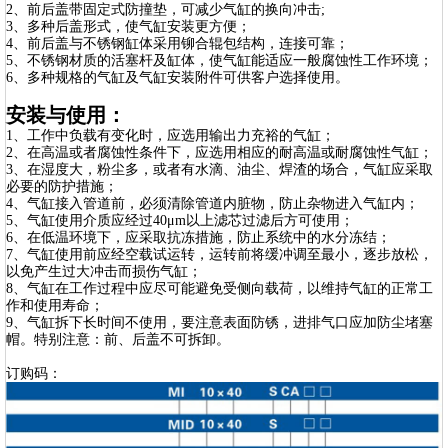
2、前后盖带固定式防撞垫，可减少气缸的换向冲击;
3、多种后盖形式，使气缸安装更方便；
4、前后盖与不锈钢缸体采用铆合辊包结构，连接可靠；
5、不锈钢材质的活塞杆及缸体，使气缸能适应一般腐蚀性工作环境；
6、多种规格的气缸及气缸安装附件可供客户选择使用。
安装与使用：
1、工作中负载有变化时，应选用输出力充裕的气缸；
2、在高温或者腐蚀性条件下，应选用相应的耐高温或耐腐蚀性气缸；
3、在湿度大，粉尘多，或者有水滴、油尘、焊渣的场合，气缸应采取
必要的防护措施；
4、气缸接入管道前，必须清除管道内脏物，防止杂物进入气缸内；
5、气缸使用介质应经过40μm以上滤芯过滤后方可使用；
6、在低温环境下，应采取抗冻措施，防止系统中的水分冻结；
7、气缸使用前应经空载试运转，运转前将缓冲调至最小，逐步放松，
以免产生过大冲击而损伤气缸；
8、气缸在工作过程中应尽可能避免受侧向载荷，以维持气缸的正常工
作和使用寿命；
9、气缸拆下长时间不使用，要注意表面防锈，进排气口应加防尘堵塞
帽。特别注意：前、后盖不可拆卸。
订购码：