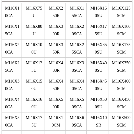
MI16X1
MI16X75
MI16X2
MI16X1
MI16X16
MI16X125
0CA
U
50R
5SCA
0SU
SCM
MI16X1
MI16X80
MI16X3
MI16X2
MI16X17
MI16X160
5CA
U
00R
0SCA
5SU
SCM
MI16X2
MI16X10
MI16X3
MI16X2
MI16X35
MI16X175
0CA
0U
50R
5SCA
0SU
SCM
MI16X2
MI16X12
MI16X4
MI16X3
MI16X40
MI16X350
5CA
5U
00R
0SCA
0SU
SCM
MI16X3
MI16X15
MI16X4
MI16X4
MI16X45
MI16X400
0CA
0U
50R
0SCA
0SU
SCM
MI16X4
MI16X16
MI16X5
MI16X5
MI16X50
MI16X450
0CA
0U
00R
0SCA
0SU
SCM
MI16X5
MI16X17
MI16X1
MI16X6
MI16X10
MI16X500
0CA
5U
0CM
0SCA
SR
SCM