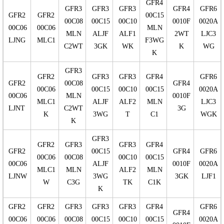
GFR4
GFR3
GFR3
GFR3
GFR4
GFR6
GFR2
GFR2
00C15
00C08
00C15
00C10
0010F
0020A
00C06
00C06
MLN
MLN
ALJF
ALF1
2WT
LJC3
LJNG
MLC1
F3WG
C2WT
3GK
WK
K
WG
K
GFR3
GFR2
GFR3
GFR3
GFR4
GFR6
GFR2
00C08
GFR4
00C06
00C15
00C10
00C15
0020A
00C06
MLN
0010F
MLC1
ALJF
ALF2
MLN
LJC3
LJNT
C2WT
3G
K
3WG
T
C1
WGK
K
GFR3
GFR2
GFR3
GFR3
GFR4
GFR2
00C15
GFR4
GFR6
00C06
00C08
00C10
00C15
00C06
ALJF
0010F
0020A
MLC1
MLN
ALF2
MLN
LJNW
3WG
3GK
LJF1
W
C3G
TK
C1K
K
GFR2
GFR2
GFR3
GFR3
GFR3
GFR4
GFR6
GFR4
00C06
00C06
00C08
00C15
00C10
00C15
0020A