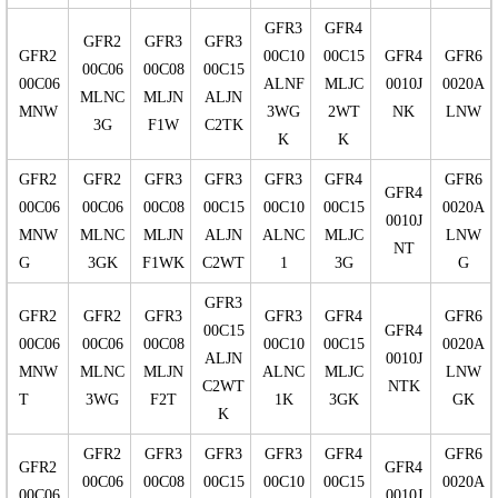
GFR3
GFR4
GFR2
GFR3
GFR3
GFR2
00C10
00C15
GFR4
GFR6
00C06
00C08
00C15
00C06
ALNF
MLJC
0010J
0020A
MLNC
MLJN
ALJN
MNW
3WG
2WT
NK
LNW
3G
F1W
C2TK
K
K
GFR2
GFR2
GFR3
GFR3
GFR3
GFR4
GFR6
GFR4
00C06
00C06
00C08
00C15
00C10
00C15
0020A
0010J
MNW
MLNC
MLJN
ALJN
ALNC
MLJC
LNW
NT
G
3GK
F1WK
C2WT
1
3G
G
GFR3
GFR2
GFR2
GFR3
GFR3
GFR4
GFR6
00C15
GFR4
00C06
00C06
00C08
00C10
00C15
0020A
ALJN
0010J
MNW
MLNC
MLJN
ALNC
MLJC
LNW
C2WT
NTK
T
3WG
F2T
1K
3GK
GK
K
GFR2
GFR3
GFR3
GFR3
GFR4
GFR6
GFR2
GFR4
00C06
00C08
00C15
00C10
00C15
0020A
00C06
0010J