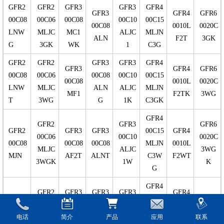
GFR2
GFR2
GFR3
GFR3
GFR4
GFR3
GFR4
GFR6
00C08
00C06
00C08
00C10
00C15
00C08
0010L
0020C
LNW
MLJC
MC1
ALJC
MLJN
ALN
F2T
3GK
G
3GK
WK
1
C3G
GFR2
GFR2
GFR3
GFR3
GFR4
GFR3
GFR4
GFR6
00C08
00C06
00C08
00C10
00C15
00C08
0010L
0020C
LNW
MLJC
ALN
ALJC
MLJN
MF1
F2TK
3WG
T
3WG
G
1K
C3GK
GFR4
GFR2
GFR3
GFR6
GFR2
GFR3
GFR3
00C15
GFR4
00C06
00C10
0020C
00C08
00C08
00C08
MLJN
0010L
MLJC
ALJC
3WG
MJN
AF2T
ALNT
C3W
F2WT
3WGK
1W
K
G
GFR4
GFR2
GFR3
GFR3
GFR3
GFR4
GFR2
00C15
GFR6
00C06
00C08
00C08
00C10
0010L
00C08
MLJN
0020F
电话
简介
产品
应用
联系
MLJN
AF2T
ALN
ALJC
F2WT
MJNG
C3W
1WK