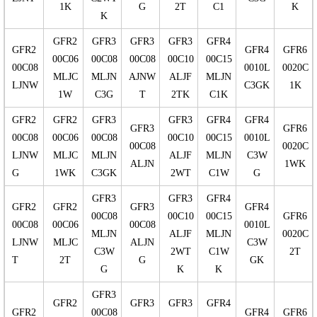
1K
G
2T
C1
K
K
GFR2
GFR3
GFR3
GFR3
GFR4
GFR2
GFR4
GFR6
00C06
00C08
00C08
00C10
00C15
00C08
0010L
0020C
MLJC
MLJN
AJNW
ALJF
MLJN
LJNW
C3GK
1K
1W
C3G
T
2TK
C1K
GFR2
GFR2
GFR3
GFR3
GFR4
GFR4
GFR3
GFR6
00C08
00C06
00C08
00C10
00C15
0010L
00C08
0020C
LJNW
MLJC
MLJN
ALJF
MLJN
C3W
ALJN
1WK
G
1WK
C3GK
2WT
C1W
G
GFR3
GFR3
GFR4
GFR2
GFR2
GFR3
GFR4
00C08
00C10
00C15
GFR6
00C08
00C06
00C08
0010L
MLJN
ALJF
MLJN
0020C
LJNW
MLJC
ALJN
C3W
C3W
2WT
C1W
2T
T
2T
G
GK
G
K
K
GFR3
GFR2
GFR3
GFR3
GFR4
GFR2
00C08
GFR4
GFR6