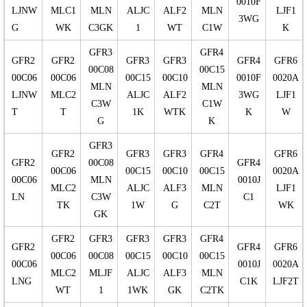
0010F
LJNW
MLC1
MLN
ALJC
ALF2
MLN
LJF1
3WG
G
WK
C3GK
1
WT
C1W
K
GFR3
GFR4
GFR2
GFR2
GFR3
GFR3
GFR4
GFR6
00C08
00C15
00C06
00C06
00C15
00C10
0010F
0020A
MLN
MLN
LJNW
MLC2
ALJC
ALF2
3WG
LJF1
C3W
C1W
T
T
1K
WTK
K
W
G
K
GFR3
GFR2
GFR3
GFR3
GFR4
GFR6
GFR2
00C08
GFR4
00C06
00C15
00C10
00C15
0020A
00C06
MLN
0010J
MLC2
ALJC
ALF3
MLN
LJF1
LN
C3W
C1
TK
1W
G
C2T
WK
GK
GFR2
GFR3
GFR3
GFR3
GFR4
GFR2
GFR4
GFR6
00C06
00C08
00C15
00C10
00C15
00C06
0010J
0020A
MLC2
MLJF
ALJC
ALF3
MLN
LNG
C1K
LJF2T
WT
1
1WK
GK
C2TK