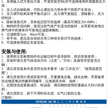
1、采用嵌入式方形压力表，节省安装空间(亦可选择使用外置圆形压力
表；
2、压入式自锁机构，可防止调定压力受外界干扰而产生异动；
3、压力调节机构采用平衡式设计，压力调节更稳定，漂移量小，压力
特性好；
4、除标准形式外，另有低压型可供选择（最高可调压力0.4MPa；
5、独特的导流结构，使流过的气体产生适当的旋转，从而更有效地分
离气体中的液体并可靠地过滤固体颗粒；
6、过滤精度5μm、40μm可选；
7、有手动、差压及自动排水等三种排水形式可供选择；
8、可选择使用固定支架安装。
安装与使用:
1、使用前注意检查组件在运输过程中是否损坏，然后安装使用；
2、安装时请注意气体流动方向（注意“→”方向）及接管牙型是否正
确；
3、请注意安装条件是否符合技术要求（如“工作压力”、“使用温度范
围”）；
4、请注意使用介质或安装环境，尽量避免含氯、碳化合物，芳香族类
化合物及氧化性酸和强碱等，以免损坏水杯、油杯；
5、定期清洗或更换滤芯，给油器、调压阀的使用应遵循从大到小的原
则；
6、请注意防尘，拆下不用时应在进、出气口装防尘套。
订购码：