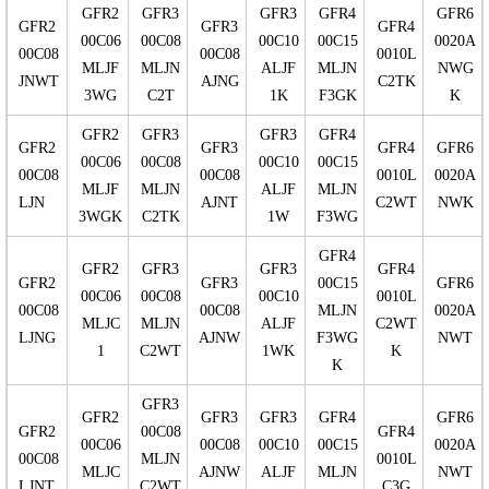
GFR2
GFR3
GFR3
GFR4
GFR6
GFR2
GFR3
GFR4
00C06
00C08
00C10
00C15
0020A
00C08
00C08
0010L
MLJF
MLJN
ALJF
MLJN
NWG
JNWT
AJNG
C2TK
3WG
C2T
1K
F3GK
K
GFR2
GFR3
GFR3
GFR4
GFR2
GFR3
GFR4
GFR6
00C06
00C08
00C10
00C15
00C08
00C08
0010L
0020A
MLJF
MLJN
ALJF
MLJN
LJN
AJNT
C2WT
NWK
3WGK
C2TK
1W
F3WG
GFR4
GFR2
GFR3
GFR3
GFR4
GFR2
GFR3
00C15
GFR6
00C06
00C08
00C10
0010L
00C08
00C08
MLJN
0020A
MLJC
MLJN
ALJF
C2WT
LJNG
AJNW
F3WG
NWT
1
C2WT
1WK
K
K
GFR3
GFR2
GFR3
GFR3
GFR4
GFR6
GFR2
00C08
GFR4
00C06
00C08
00C10
00C15
0020A
00C08
MLJN
0010L
MLJC
AJNW
ALJF
MLJN
NWT
LJNT
C2WT
C3G