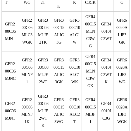
T
WG
2T
K
C3GK
G
K
GFR4
GFR2
GFR3
GFR3
GFR3
GFR6
GFR2
00C15
GFR4
00C06
00C08
00C15
00C10
0020A
00C06
MLN
0010J
MLC3
MLJF
ALJC
ALC1
LJF3
MJN
C3W
C2WT
WGK
2TK
3G
W
GK
G
GFR4
GFR2
GFR3
GFR3
GFR3
GFR4
GFR6
GFR2
00C15
00C06
00C08
00C15
00C10
0010J
0020A
00C06
MLN
MLNF
MLJF
ALJC
ALC1
C2WT
LJF3
MJNG
C3W
1
2WT
3GK
WK
K
WG
GK
GFR3
GFR2
GFR3
GFR3
GFR4
GFR6
GFR2
00C08
GFR4
00C06
00C15
00C10
00C15
0020A
00C06
MLJF
0010J
MLNF
ALJC
ALC2
MLJF
LJF3
MJNT
2WT
C3G
1K
3WG
T
1
WGK
K