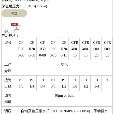
询盘
下载:
产品规格：
型号:
GF
GF
GF
GF
GF
GFR
GFR
GFR
GFR
R20
R20
R30
R30
R30
400-
400-
600-
600-
0-06
0-08
0-08
0-10
0-15
10
15
20
25
工作
空气
介质:
接管
PT
PT
PT
PT
PT
PT
PT
PT
PT1
口径:
1/8
1/4
1/4
3/8
1/2
3/8
1/2
3/4
滤芯
40μm or 5μm
精度:
调压
自动及差压排水式：0.15~0.9MPa(20~130psi)；手动排水