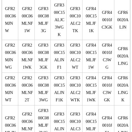
GFR3
GFR2
GFR2
GFR3
GFR3
GFR4
00C15
GFR4
GFR6
00C06
00C06
00C08
00C10
00C15
ALJC
0010J
0020A
MJN
MLNF
MLJF
ALC2
MLJF
3WG
C3GK
LJN
W
1W
3G
TK
1K
K
GFR2
GFR2
GFR3
GFR3
GFR3
GFR4
GFR4
GFR6
00C06
00C06
00C08
00C15
00C10
00C15
0010J
0020A
MJN
MLNF
MLJF
ALJN
ALC2
MLJF
C3W
LJNG
WG
1WK
3GK
F1
WT
1W
G
GFR2
GFR2
GFR3
GFR3
GFR3
GFR4
GFR4
GFR6
00C06
00C06
00C08
00C15
00C10
00C15
0010J
0020A
MJN
MLNF
MLJF
ALJN
ALC2
MLJF
C3W
LJNG
WT
2T
3WG
F1K
WTK
1WK
GK
K
GFR3
GFR2
GFR3
GFR3
GFR4
GFR2
00C08
GFR4
GFR6
00C06
00C15
00C10
00C15
00C06
MLJF
0010J
0020A
MLNF
ALJN
ALC3
MLJF