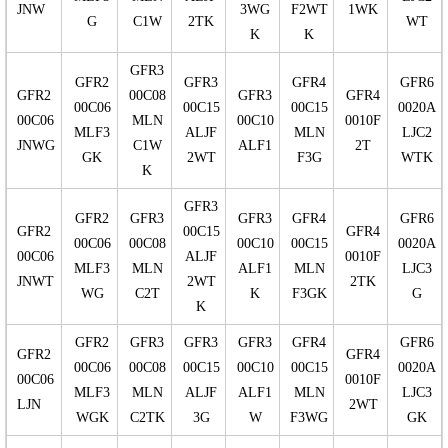
JNW
3WG
F2WT
1WK
G
C1W
2TK
WT
K
K
GFR3
GFR2
GFR3
GFR4
GFR6
GFR2
00C08
GFR3
GFR4
00C06
00C15
00C15
0020A
00C06
MLN
00C10
0010F
MLF3
ALJF
MLN
LJC2
JNWG
C1W
ALF1
2T
GK
2WT
F3G
WTK
K
GFR3
GFR2
GFR3
GFR3
GFR4
GFR6
GFR2
00C15
GFR4
00C06
00C08
00C10
00C15
0020A
00C06
ALJF
0010F
MLF3
MLN
ALF1
MLN
LJC3
JNWT
2WT
2TK
WG
C2T
K
F3GK
G
K
GFR2
GFR3
GFR3
GFR3
GFR4
GFR6
GFR2
GFR4
00C06
00C08
00C15
00C10
00C15
0020A
00C06
0010F
MLF3
MLN
ALJF
ALF1
MLN
LJC3
LJN
2WT
WGK
C2TK
3G
W
F3WG
GK