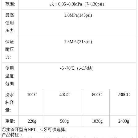
范围:
式：0.05~0.9MPa（7~130psi）
最高
1.0MPa(145psi)
使用
压力:
保证
1.5MPa(215psi)
耐压
力:
使用
-5~70℃（未冻结）
温度
范围:
滤水
10CC
40CC
80CC
230CC
杯容
量:
重量:
220g
500g
1030g
2400g
①接管牙型有NPT、G牙可供选择。
产品特征：