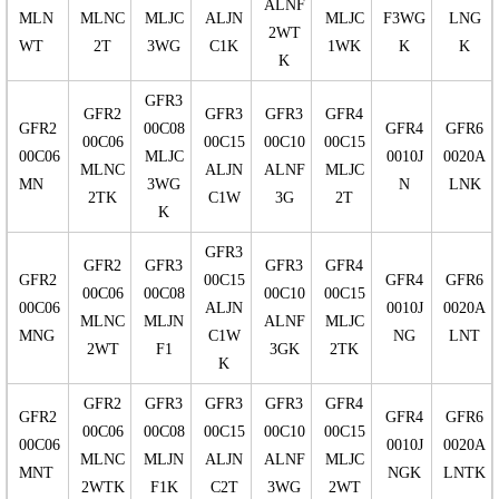
ALNF
MLN
MLNC
MLJC
ALJN
MLJC
F3WG
LNG
2WT
WT
2T
3WG
C1K
1WK
K
K
K
GFR3
GFR2
GFR3
GFR3
GFR4
GFR2
00C08
GFR4
GFR6
00C06
00C15
00C10
00C15
00C06
MLJC
0010J
0020A
MLNC
ALJN
ALNF
MLJC
MN
3WG
N
LNK
2TK
C1W
3G
2T
K
GFR3
GFR2
GFR3
GFR3
GFR4
GFR2
00C15
GFR4
GFR6
00C06
00C08
00C10
00C15
00C06
ALJN
0010J
0020A
MLNC
MLJN
ALNF
MLJC
MNG
C1W
NG
LNT
2WT
F1
3GK
2TK
K
GFR2
GFR3
GFR3
GFR3
GFR4
GFR2
GFR4
GFR6
00C06
00C08
00C15
00C10
00C15
00C06
0010J
0020A
MLNC
MLJN
ALJN
ALNF
MLJC
MNT
NGK
LNTK
2WTK
F1K
C2T
3WG
2WT