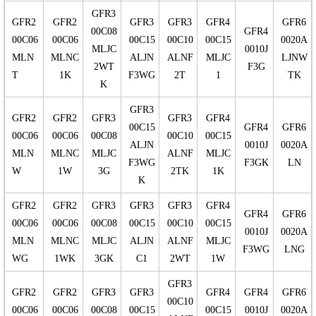
GFR3
GFR2
GFR2
GFR3
GFR3
GFR4
GFR6
00C08
GFR4
00C06
00C06
00C15
00C10
00C15
0020A
MLJC
0010J
MLN
MLNC
ALJN
ALNF
MLJC
LJNW
2WT
F3G
T
1K
F3WG
2T
1
TK
K
GFR3
GFR2
GFR2
GFR3
GFR3
GFR4
00C15
GFR4
GFR6
00C06
00C06
00C08
00C10
00C15
ALJN
0010J
0020A
MLN
MLNC
MLJC
ALNF
MLJC
F3WG
F3GK
LN
W
1W
3G
2TK
1K
K
GFR2
GFR2
GFR3
GFR3
GFR3
GFR4
GFR4
GFR6
00C06
00C06
00C08
00C15
00C10
00C15
0010J
0020A
MLN
MLNC
MLJC
ALJN
ALNF
MLJC
F3WG
LNG
WG
1WK
3GK
C1
2WT
1W
GFR3
GFR2
GFR2
GFR3
GFR3
GFR4
GFR4
GFR6
00C10
00C06
00C06
00C08
00C15
00C15
0010J
0020A