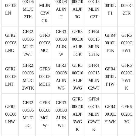
00C06
00C08
00C10
00C15
00C08
MLJN
0010L
0020C
MLJC
ALJN
ALJF
MLJN
LN
C3W
F1
2TK
2TK
T
3G
C2T
GK
GFR2
GFR3
GFR3
GFR4
GFR2
GFR3
GFR4
GFR6
00C06
00C08
00C10
00C15
00C08
00C08
0010L
0020C
MLJC
ALJN
ALJF
MLJN
LNG
MC1
F1K
2WT
2WT
W
3GK
C2TK
GFR2
GFR3
GFR3
GFR4
GFR6
GFR2
GFR3
GFR4
00C06
00C08
00C10
00C15
0020C
00C08
00C08
0010L
MLJC
ALJN
ALJF
MLJN
2WT
LNT
MC1K
F1W
2WTK
WG
3WG
C2WT
K
GFR3
GFR4
GFR2
GFR3
GFR3
GFR2
00C10
00C15
GFR4
GFR6
00C06
00C08
00C08
00C08
ALJF
MLJN
0010L
0020C
MLJC
MC1
ALJN
LNW
3WG
C2WT
F1WK
3G
3G
W
WT
K
K