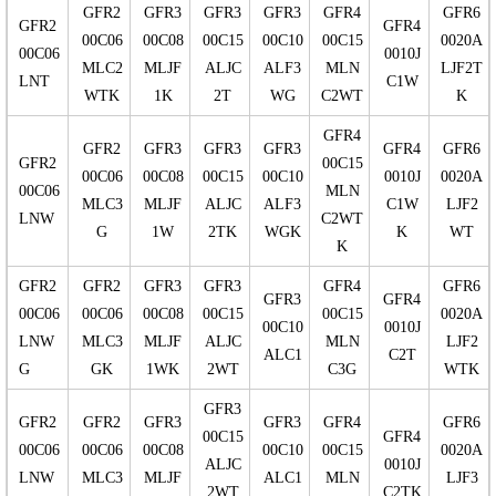
GFR2
GFR3
GFR3
GFR3
GFR4
GFR6
GFR2
GFR4
00C06
00C08
00C15
00C10
00C15
0020A
00C06
0010J
MLC2
MLJF
ALJC
ALF3
MLN
LJF2T
LNT
C1W
WTK
1K
2T
WG
C2WT
K
GFR4
GFR2
GFR3
GFR3
GFR3
GFR4
GFR6
GFR2
00C15
00C06
00C08
00C15
00C10
0010J
0020A
00C06
MLN
MLC3
MLJF
ALJC
ALF3
C1W
LJF2
LNW
C2WT
G
1W
2TK
WGK
K
WT
K
GFR2
GFR2
GFR3
GFR3
GFR4
GFR6
GFR3
GFR4
00C06
00C06
00C08
00C15
00C15
0020A
00C10
0010J
LNW
MLC3
MLJF
ALJC
MLN
LJF2
ALC1
C2T
G
GK
1WK
2WT
C3G
WTK
GFR3
GFR2
GFR2
GFR3
GFR3
GFR4
GFR6
00C15
GFR4
00C06
00C06
00C08
00C10
00C15
0020A
ALJC
0010J
LNW
MLC3
MLJF
ALC1
MLN
LJF3
2WT
C2TK