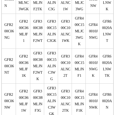
MLNC
MLJN
ALJN
ALNC
MLJC
LNW
N
NW
3WGK
F2TK
C3G
1W
3WG
K
GFR4
GFR2
GFR3
GFR3
GFR3
GFR6
GFR2
00C15
GFR4
00C06
00C08
00C15
00C10
0020A
00C06
MLJC
0010J
MLJF
MLJN
ALJN
ALNC
LNW
NG
3WG
NWG
1
F2WT
C3GK
1WK
T
K
GFR3
GFR3
GFR2
GFR3
GFR4
GFR4
GFR6
GFR2
00C08
00C15
00C06
00C10
00C15
0010J
0020A
00C06
MLJN
ALJN
MLJF
ALNC
MLJN
NWG
LNW
NT
F2WT
C3W
1K
2T
F1
K
TK
K
G
GFR3
GFR2
GFR3
GFR3
GFR4
GFR2
00C15
GFR4
GFR6
00C06
00C08
00C10
00C15
00C06
ALJN
0010J
0020A
MLJF
MLJN
ALNC
MLJN
NW
C3W
NWK
N
1W
F3G
2TK
F1K
GK