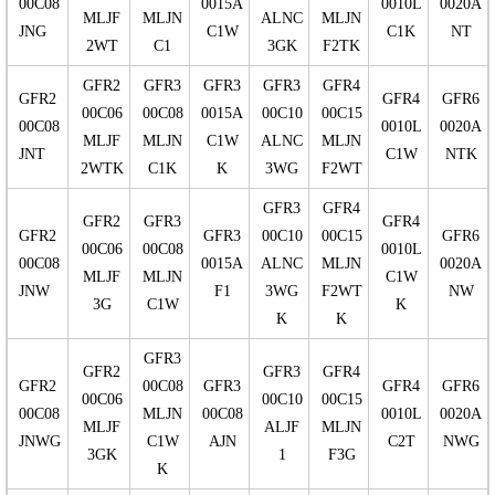
00C08
0015A
0010L
0020A
MLJF
MLJN
ALNC
MLJN
JNG
C1W
C1K
NT
2WT
C1
3GK
F2TK
GFR2
GFR3
GFR3
GFR3
GFR4
GFR2
GFR4
GFR6
00C06
00C08
0015A
00C10
00C15
00C08
0010L
0020A
MLJF
MLJN
C1W
ALNC
MLJN
JNT
C1W
NTK
2WTK
C1K
K
3WG
F2WT
GFR3
GFR4
GFR2
GFR3
GFR4
GFR2
GFR3
00C10
00C15
GFR6
00C06
00C08
0010L
00C08
0015A
ALNC
MLJN
0020A
MLJF
MLJN
C1W
JNW
F1
3WG
F2WT
NW
3G
C1W
K
K
K
GFR3
GFR2
GFR3
GFR4
GFR2
00C08
GFR3
GFR4
GFR6
00C06
00C10
00C15
00C08
MLJN
00C08
0010L
0020A
MLJF
ALJF
MLJN
JNWG
C1W
AJN
C2T
NWG
3GK
1
F3G
K