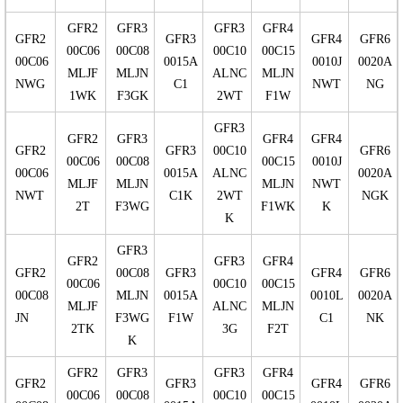
GFR2
GFR3
GFR3
GFR4
GFR2
GFR3
GFR4
GFR6
00C06
00C08
00C10
00C15
00C06
0015A
0010J
0020A
MLJF
MLJN
ALNC
MLJN
NWG
C1
NWT
NG
1WK
F3GK
2WT
F1W
GFR3
GFR2
GFR3
GFR4
GFR4
GFR2
GFR3
00C10
GFR6
00C06
00C08
00C15
0010J
00C06
0015A
ALNC
0020A
MLJF
MLJN
MLJN
NWT
NWT
C1K
2WT
NGK
2T
F3WG
F1WK
K
K
GFR3
GFR2
GFR3
GFR4
GFR2
00C08
GFR3
GFR4
GFR6
00C06
00C10
00C15
00C08
MLJN
0015A
0010L
0020A
MLJF
ALNC
MLJN
JN
F3WG
F1W
C1
NK
2TK
3G
F2T
K
GFR2
GFR3
GFR3
GFR4
GFR2
GFR3
GFR4
GFR6
00C06
00C08
00C10
00C15