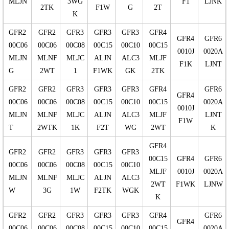
MLJN
3WG
F1
LJNK
2TK
F1W
G
2T
K
GFR2
GFR2
GFR3
GFR3
GFR3
GFR4
GFR4
GFR6
00C06
00C06
00C08
00C15
00C10
00C15
0010J
0020A
MLJN
MLNF
MLJC
ALJN
ALC3
MLJF
F1K
LJNT
G
2WT
1
F1WK
GK
2TK
GFR2
GFR2
GFR3
GFR3
GFR3
GFR4
GFR6
GFR4
00C06
00C06
00C08
00C15
00C10
00C15
0020A
0010J
MLJN
MLNF
MLJC
ALJN
ALC3
MLJF
LJNT
F1W
T
2WTK
1K
F2T
WG
2WT
K
GFR4
GFR2
GFR2
GFR3
GFR3
GFR3
00C15
GFR4
GFR6
00C06
00C06
00C08
00C15
00C10
MLJF
0010J
0020A
MLJN
MLNF
MLJC
ALJN
ALC3
2WT
F1WK
LJNW
W
3G
1W
F2TK
WGK
K
GFR2
GFR2
GFR3
GFR3
GFR3
GFR4
GFR6
GFR4
00C06
00C06
00C08
00C15
00C10
00C15
0020A