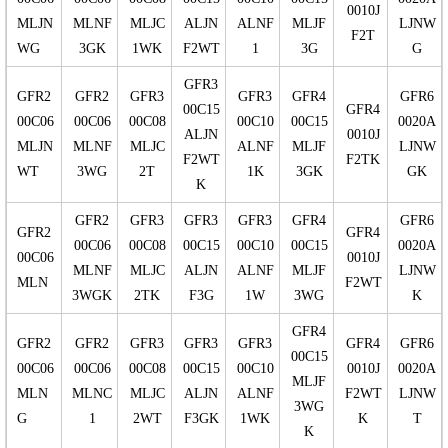
0010J
MLJN
MLNF
MLJC
ALJN
ALNF
MLJF
LJNW
F2T
WG
3GK
1WK
F2WT
1
3G
G
GFR3
GFR2
GFR2
GFR3
GFR3
GFR4
GFR6
00C15
GFR4
00C06
00C06
00C08
00C10
00C15
0020A
ALJN
0010J
MLJN
MLNF
MLJC
ALNF
MLJF
LJNW
F2WT
F2TK
WT
3WG
2T
1K
3GK
GK
K
GFR2
GFR3
GFR3
GFR3
GFR4
GFR6
GFR2
GFR4
00C06
00C08
00C15
00C10
00C15
0020A
00C06
0010J
MLNF
MLJC
ALJN
ALNF
MLJF
LJNW
MLN
F2WT
3WGK
2TK
F3G
1W
3WG
K
GFR4
GFR2
GFR2
GFR3
GFR3
GFR3
GFR4
GFR6
00C15
00C06
00C06
00C08
00C15
00C10
0010J
0020A
MLJF
MLN
MLNC
MLJC
ALJN
ALNF
F2WT
LJNW
3WG
G
1
2WT
F3GK
1WK
K
T
K