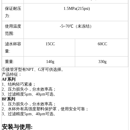
保证耐压
1.5MPa(215psi)
力:
使用温度
-5~70℃（未冻结）
范围:
滤水杯容
15CC
60CC
量:
重量:
140g
330g
①接管牙型有NPT、G牙可供选择。
产品特征：
AF系列
1、结构轻巧紧凑；
2、压力损失小，分水效率高；
3、过滤精度5μm、40μm可选。
BF系列
1、压力损失小，分水效率高；
2、水杯外有高强度塑料保护罩，使用安全可靠；
3、过滤精度5μm、40μm可选。
安装与使用: