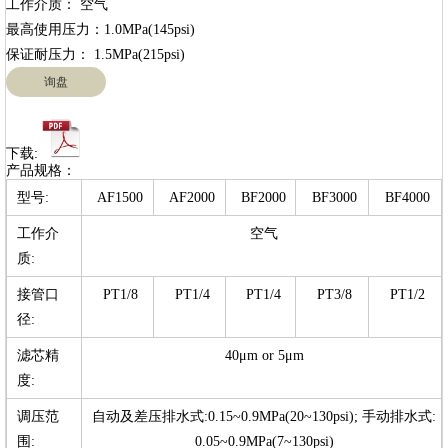
工作介质： 空气

最高使用压力：1.0MPa(145psi)

询盘
下载:
产品规格：
型号:
AF1500
AF2000
BF2000
BF3000
BF4000
工作介
空气
质:
接管口
PT1/8
PT1/4
PT1/4
PT3/8
PT1/2
径:
滤芯精
40μm or 5μm
度:
调压范
自动及差压排水式:0.15~0.9MPa(20~130psi); 手动排水式:
围:
0.05~0.9MPa(7~130psi)