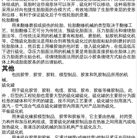
块组成的。装胎时这些扇形块可以张开，硫化时可以移动。这种扇形块
采用从径向包拢生胎胎面的合模方式，有效地消除了生胎带束层的变形
和位移，有利于保证硫化后子午线轮胎的质量。
轮胎翻修
用来翻修磨损或损伤的轮胎。轮胎翻修机械的类型取决于翻修工
艺。轮胎翻修工艺可分为传统法、预硫化胎面法、压力胎面法和缠绕胎
面法等。①传统法采用的机械主要有检胎机、磨胎机、贴胶机和硫化机
等。②预硫化胎面法是用粘合剂将预先硫化过的胎面粘贴到削磨好的旧
轮胎胎体上，然后套上用橡胶做的包封套，放入硫化罐内，在低温低压
下进行硫化。③压力胎面法用的机械主要是将胎面直接挤贴在胎体上的
压力胎面挤出贴合机。④缠绕胎面法用的是以小胶条缠绕方式贴合在胎
体上构成胎面胶条的挤出缠贴机。
其他
包括胶带、胶管、胶鞋、模型制品、胶浆和乳胶制品所用的机
械。
硫化罐
用于硫化胶管、胶鞋、电缆、胶辊、胶布、胶板等橡胶制品。此
外，巨型的工程轮胎也需要大型的硫化罐硫化。硫化罐的主要部分为圆
柱形的罐体和可开闭的罐盖。按不同的工艺要求，硫化罐分别用蒸汽、
蒸汽－空气混合气或在硫化罐翅管内用蒸汽对产品加热硫化。
平板硫化机
用来硫化橡胶模型制品、胶带和胶板等。它主要由热板、封闭受
力构件和加压机构组成。需要硫化的橡胶制品放在热板之间用蒸汽或电
加热硫化，靠液压的或机械的加压机构产生硫化压力。
鼓式硫化机
用来硫化胶带和胶板。它通过钢带(或钢丝带)把制品紧压在回转中