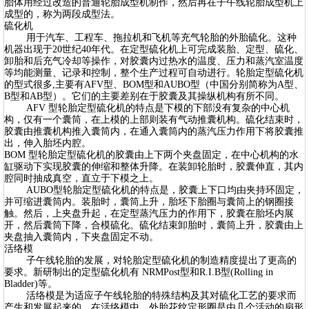
胎体用经过改造的普通轮胎成型机制作，然后再在子午线轮胎成型机上
成型的，称为两段成型法。
硫化机
用于汽车、工程车、拖拉机和飞机等充气轮胎的外胎硫化。这种
机器出现于20世纪40年代。在定型硫化机上可完成装胎、定型、硫化、
卸胎和后充气冷却等操作，对胶囊内过热水的温度、压力和蒸汽室温度
等均能测量、记录和控制，整个生产过程可自动进行。轮胎定型硫化机
的型式很多,主要有AFV型、BOM型和AUBO型（中国分别简称为A型、
B型和AB型）。它们的主要差别在于胶囊及其操纵机构有所不同。
AFV 型轮胎定型硫化机的特点是下模的下部没有复杂的中心机
构，仅有一个囊筒，在上模的上部则装有气动推囊机构。硫化结束时，
胶囊由推囊机构推入囊筒内，在通入囊筒内的蒸汽压力作用下将胶囊推
出，伸入胎坯内腔。
BOM 型轮胎定型硫化机的胶囊由上下两个夹盘固定，在中心机构的水
缸驱动下实现胶囊的伸缩和整体升降。在装卸轮胎时，胶囊伸直，其内
腔同时抽成真空，直立于下模之上。
AUBO型轮胎定型硫化机的特点是，胶囊上下口均由夹持环固定，
并可缩进囊筒内。装胎时，囊筒上升，胎坯下胎圈与囊筒上的钢圈接
触。然后，上夹盘升起，在定型蒸汽压力的作用下，胶囊在胎坯内展
开，然后囊筒下降，合模硫化。硫化结束卸胎时，囊筒上升，胶囊由上
夹盘抽入囊筒内，下夹盘固定不动。
活络模
子午线轮胎的发展，对轮胎定型硫化机的制造精度提出了更高的
要求。新研制出的定型硫化机有 NRMPost型和R.I.B型(Rolling in
Bladder)等。
活络模是为适应子午线轮胎的特殊结构及其对硫化工艺的要求而
产生和发展起来的。在活络模中，外胎花纹定形圈是由几个活动的扇形