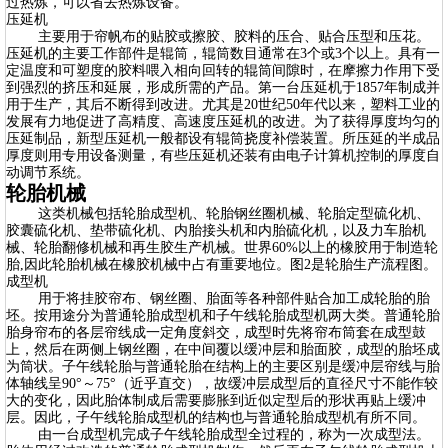
过热炼，可以省去热炼设备。
压延机
主要用于帘帆布的贴胶或擦胶、胶料的压合、贴合压型和压花。
压延机的主要工作部件是辊筒，辊筒数目通常在3个或3个以上。具有一
定温度和可塑度的胶料喂入相向回转的辊筒间隙时，在摩擦力作用下受
到强烈的挤压和延展，形成所需的产品。第一台压延机于1857年制成并
用于生产，其后不断得到改进。尤其是20世纪50年代以来，塑料工业的
发展有力地促进了高精度、高速度压延机的改进。为了获得厚度均匀的
压延制品，新型压延机一般都设有辊筒挠度补偿装置。所压延的半成品
厚度则用专用设备测量，有些压延机还装有由电子计算机控制的厚度自
动调节系统。
轮胎机械
这类机械包括轮胎成型机、轮胎钢丝圈机械、轮胎定型硫化机、
胶囊硫化机、垫带硫化机、内胎接头机和内胎硫化机，以及力车胎机
械、轮胎翻修机械和再生胶生产机械。世界60%以上的橡胶用于制造轮
胎,因此轮胎机械在橡胶机械中占有重要地位。图2是轮胎生产流程图。
成型机
用于将挂胶帘布、钢丝圈、胎面等各种部件贴合加工成轮胎的胎
坯。按用途分为普通轮胎成型机和子午线轮胎成型机两大类。普通轮胎
胎身帘布的各层帘线成一定角度斜交，成型时先将帘布筒套在成型鼓
上，然后在两侧上钢丝圈，在中间覆以缓冲层和胎面胶，成型的胎坯成
为筒状。子午线轮胎与普通轮胎在结构上的主要区别是缓冲层帘线与胎
体轴线呈90°～75°（近乎直交），故缓冲层成型后的直径尺寸不能作较
大的变化，因此胎体制成后需要膨胀到近似定型后的形状再贴上缓冲
层。因此，子午线轮胎成型机的结构也与普通轮胎成型机有所不同。
由一台成型机完成子午线轮胎成型全过程的，称为一次成型法。