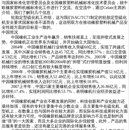
与国家标准化管理委员会及全国橡胶塑料机械标准化技术委员会，就中
欧橡胶塑料机械标准化工作进行了交流。在交流中，通过Celate主席的
介绍，我们了解到几个信息：
轮胎定型硫化机工作组，这与我们SAC/TC71制定的轮胎定型硫化
机安全要求国家标准不谋而合，这说明双方在推动橡胶塑料机械产品安
全性能方面的目标是一致的。
中国简况
中国橡机工业生产连年飙升，销售扶摇直上，呈现井喷式发展之
势。中国橡机正在世界东方崛起，并开始确立大国地位。
2004年，中国橡胶机械行业销售收入突破60亿元，实现了跨越式
发展，其中26家企业销售收入达45.7亿元，同比增长57%；出口交货值
4.53亿元，同比增长171%；产品销售率达到99.2%。2005年，中国橡胶
机械行业的增长速度较2003和2004年的“井喷”式行情明显放慢，但利润
持续增长，出口创汇也有较大幅度增长。
2006年，中国橡胶机械29个主要单位实现橡胶机械产值52.6亿元，
比上年增长16.1%；销售收入52.48亿元，比上年增长14.8%。以此估算
中国橡胶机械销售收入达到72亿元，比上年增长10.8%。
2007上半年，中国25家主要橡机企业实现销售收入26.86亿元，同
比增长17.4%，实现利润同比增长53.7%，表明橡机行业经济效益进一
步好转。
中国橡胶机械产业在不断发展的同时，科技创新和产业化能力还
亟待加强，现有的专利主要集中在少数企业，且主要集中在硫化机、成
型机上，在数量上也与国外存在较大差距，而实际在科技成果转化方面
还有较大潜力可挖。中国橡胶机械品牌意识及影响力不足也是制约其
做“强”的一大因素，而且大多企业的国际化步伐较慢，此外，产品的售
后服务更是软肋，还没有建立起完善的全球服务体系。