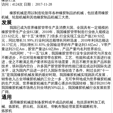
橡胶行业
访问：4124次 日期： 2017-11-28
橡胶机械是用以制造轮胎等各种橡胶制品的机械，包括通用橡胶
机械、轮胎机械和其他橡胶制品机械三大类。
发展
我国已成为世界橡胶管带生产及消费大国。全国具有一定规模的
橡胶管带生产企业812家。2010年，我国橡胶管带制造行业收入规模达
223.62亿元，较“十五”末增长了2倍多;行业实现工业总产值230.92亿
元，同比增长31.99%;行业利润总额增长同样迅速，2010年利润总额达
16.17亿元，同比增长31.83%;全国输送带的年产量达到3.6亿m2，V带产
量达到21亿Am，胶管产量达6.6亿Bm，产品产量均名列世界前位。
与此同时，“十一五”以来，我国橡胶管带行业专业的研究与开发在
不断进步，不仅对现有橡胶管带在胶料、工艺、性能和成本方面进行改
进，使之不断满足用户要求和适应市场需要，而且不断开发新产品和新
技术，填补国内空白，许多国产胶管胶带的性能已接近或达到国际先进
水平，这为国内产品进一步打入国际市场创造了条件。刚过去的“十一
五”是我国橡胶机械发展的最好时期。我国橡胶机械实现跳跃式发展，
销售收入占全球橡胶机械的三分之一多，无可争辩地成为世界橡胶机械
的生产大国。世界橡胶机械生产的重心逐步向我国转移，预计到2015年
我国橡胶机械市场将占到全球的50%以上，我国橡胶机械行业发展前景
广阔。
通用
通用橡胶机械是制备胶料或半成品的机械，包括原材料加工机
械、炼胶机、挤出机、压延机、帘帆布预处理装置和裁断机等。
炼胶机