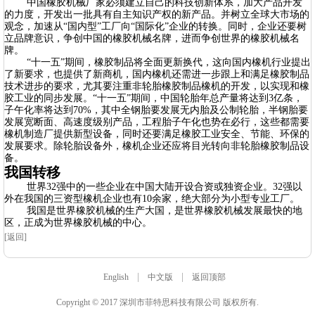
中国橡胶机械厂家必须建立自己的科技创新体系，加大产品开发
的力度，开发出一批具有自主知识产权的新产品。并树立全球大市场的
观念，加速从“国内型”工厂向“国际化”企业的转换。同时，企业还要树
立品牌意识，争创中国的橡胶机械名牌，进而争创世界的橡胶机械名
牌。
“十一五”期间，橡胶制品将全面更新换代，这向国内橡机行业提出
了新要求，也提供了新商机，国内橡机还需进一步跟上和满足橡胶制品
技术进步的要求，尤其要注重非轮胎橡胶制品橡机的开发，以实现和橡
胶工业的同步发展。“十一五”期间，中国轮胎年总产量将达到3亿条，
子午化率将达到70%，其中全钢胎要发展无内胎及公制轮胎，半钢胎要
发展宽断面、高速度级别产品，工程胎子午化也势在必行，这些都需要
橡机制造厂提供新型设备，同时还要满足橡胶工业安全、节能、环保的
发展要求。除轮胎设备外，橡机企业还应将目光转向非轮胎橡胶制品设
备。
我国转移
世界32强中的一些企业在中国大陆开设合资或独资企业。32强以
外在我国的三资型橡机企业也有10余家，绝大部分为小型专业工厂。
我国是世界橡胶机械的生产大国，是世界橡胶机械发展最快的地
区，正成为世界橡胶机械的中心。
[返回]
|
|
English
中文版
返回顶部
Copyright © 2017 深圳市菲特思科技有限公司 版权所有.