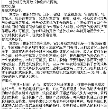
炼胶机分为开放式和密闭式两类。
橡胶机械
开放式炼胶机
主要用于橡胶的热炼、压片、破胶、塑炼和混炼。它由辊筒、辊
筒轴承、辊距调整装置、紧急刹车装置、机架、机座、传动装置和加热
与冷却系统等组成。开放式炼胶机的工作原理是：生胶或胶料在两个异
速相向回转的辊筒间借助摩擦力作用被拉入辊隙，经强烈的剪切和挤压
作用以增加可塑度。这种双辊筒开放式炼胶机1826年就开始用于生产。
它的结构比较简单，现代仍普遍使用。
密闭式炼胶机
主要用于橡胶的塑炼和混炼。它比开放式炼胶机多一个密炼室(图
1)。生胶和配合剂从加料斗装入密炼室后,料门关闭，压料装置的上顶栓
压下，密炼室内两个转子以不同或相同速度相向回转。装入的胶料在转
子之间、转子与密炼室之间受到不断的搅拌、折卷和强烈的捏炼作用，
产生氧化断链，增加了可塑度。同时，胶料由于受到剪切作用而分散并
均匀混合，从而达到炼胶的目的。自从1916年发明椭圆形转子密闭式炼
胶机以来，密闭式炼胶机在橡胶工业中迅速发展，后来又出现其他形式
转子的密闭式炼胶机。现代密闭式炼胶机的炼胶周期为2.5～3分钟，密
炼室的最大容量达650升。
挤出机
用于挤出胎面、内胎、胶管和各种橡胶型条，还用于包覆电缆和
电线产品。常见的是螺杆挤出机。它的工作原理是：胶料借助挤出螺杆
的旋转作用在机筒内搅拌、混合塑化和压紧然后向机头方向移动，最后
从口型挤出一定形状的产品。根据产品的需要，可采用多机台进行多种
胶料的复合挤出。螺杆挤出机分为热喂料和冷喂料两种。热喂料挤出机
通常喂入经过开放式炼胶机预热的条料。冷喂料挤出机喂入的胶料不经