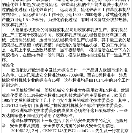
的硫化鼓上加热,实现连续硫化。鼓式硫化机的生产能力取决于制品经
过的硫化过程（硫化鼓直径）、运动速度、硫化鼓表面工作温度和制品
材料特性。硫化鼓直径和工作长度可达1500～2000毫米，鼓式硫化机生
产能力可达1.5～2米/分。为强化硫化过程，有时可装备红外线加热器。
胶浆和乳胶品
大批量形状复杂的薄膜橡胶制品均用胶浆和乳胶生产。胶乳制品
的生产工艺与干胶制品不同。胶浆和乳胶制品机械包括原材料加工机
械、浸渍制品机械、压出制品机械和海绵生产机械等。其中最主要的是
把模型在胶浆槽（或乳胶槽）内浸渍的浸渍制品机械。它的工作原理
是：在其上平板上放数只模型，当平板移动时，模型浸渍在位于下方的
乳胶槽内，在槽内持续一段时间后，模型从槽内抽出送往下一道生产工
序。
标准化
欧盟把执行欧洲指令及技术标准当作一个产品进入欧洲市场的准
入条件。CEN已完成安全标准达600~700余项。而在C类标准中，涉及
橡胶塑料机械专业的标准有16项，这些标准均是由TC145中的14个工作
组制定的。
中国橡胶塑机械、塑胶机械安全标准大多采用欧洲EN标准。欧洲
标准化委员会CEN是欧洲标准(EN)和技术规范的主要提供者，欧盟自
1985年之后相继建立了几十个与安全相关的标准化技术委员会，其中，
CEN/TC145是专门负责制定“橡胶塑料机械安全标准”的技术委员会。
除欧洲标准化技术委员会的成员国必须遵守这16项标准外，一些
发达国家也不同程度的采用了这些标准。
这些标准在内容上一般包括了各产品安全要求中的定义、危险列
举、安全要求及措施、安全要求及措施的验证及安全使用信息。
2010年12月2日，CEN/TC145主席ClaudioCelate先生及一行在北京