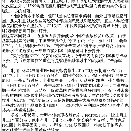
降，亦对消费品价格有向下的拉动力。除了供给瓶颈缓解带来的周期弱
化效应之外，H7N9禽流感也对消费结构产生影响进而促使肉类价格出
现进一步的回落。
中国物价水平较低，但PPI显示经济需求偏弱，而外围市场包括韩
国、澳大利亚以及欧盟等经济体却纷纷降息以刺激经济。复旦大学经济
学院副院长孙立坚认为，CPI反弹并不代表实体经济好转需求上升，预
计我国降息窗口很快打开。
但也有不同观点，“通胀压力反弹会使得中国不会放松货币政策，由于
基数等因素的影响，中国未来几个月的CPI仍将上行，预计5月CPI会至
2.7%，而6月则攀升至2.9%。”野村证券首席经济学家张智威说，随着
通胀水平逐渐接近一年期存款利率，降息窗口不会打开。
“央行将坚持中性的货币政策立场，今年年内将保持利率和存准率
不变。货币政策操作的重点将是管理金融体系中的流动性。”朱海斌
说。
制造业和非制造业PMI研究报告指出2015年3月份制造业PMI为
50.1%，比上月回升0.2个百分点，重回扩张区间。PMI小幅回升的主要
原因，一是春节过后，企业集中开工，生产活动有所加快，生产指数比
上月回升0.7个百分点，是带动本月PMI回升的重要因素之一；二是在近
期一系列稳增长、调结构、促改革的政策措施利好作用下，企业对未来
一段时间的市场预期持乐观态度的比例有所增加，生产经营活动预期指
数升至61.3%，为近期高点；三是近期原油等大宗商品价格降幅收窄，
一些建筑钢材产品价格出现回升，市场环境的有利因素对企业的生产也
带来一些积极影响。
分企业规模看，大型企业表现依然稳定，PMI为51.5%，比上月上
升1.1个百分点，稳中有升，是制造业生产增长的有力支撑，同时也是
PMI回升的重要因素；中、小型企业PMI双双回落，持续低于临界点，
生产经营过程中的困难依然较大。