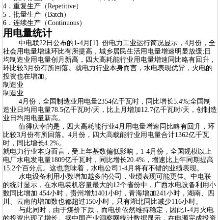
4．重复生产（Repetitive）
5．批量生产（Batch）
6．连续生产（Continuous）
用电量统计
中电联22日公布的1-4月[1] 份电力工业运行简况显示，4月份，全
社会用电量增速环比有所提高，城乡居民生活用电量增速明显放缓;日
均制造业用电量创月新高，四大高耗能行业用电量增速同比略有回升，
环比较3月份有所回落。就电力行业本身而言，水电表现优异，火电的
投资也在增加。
制造业
制造业
4月份，全国制造业用电量2354亿千瓦时，同比增长5.4%;全国制
造业日均用电量78.5亿千瓦时/天，比上月增加12.7亿千瓦时/天，创制造
业日均用电量新高。
值得庆幸的是，四大高耗能行业4月用电量增速同比略有回升，环
比较3月份有所回落。4月份，四大高载能行业用电量合计1362亿千瓦
时，同比增长4.2%。
就电力行业本身而言，受上年基数偏低影响，1-4月份，全国规模以上
电厂水电发电量1809亿千瓦时，同比增长20.4%，增速比上年同期提高
15.2个百分点。这也意味着，水电公司1-4月将有不错的业绩表现。
水电设备利用小数增加越多的公司，业绩表现可能更佳。中电联
的统计显示，在水电装机容量最大的12个省份中，广西水电设备利用小
数同比增加 454小时，贵州增加401小时，青海增加241小时，湖南、四
川、云南的增加数也都超过150小时，只有湖北同比减少116小时。
与此同时，由于煤价下跌，而电价依然维持稳定，因此1-4月火电
的投资出现了增长。据中国产业洞察网统计数据显示，在电源完成投资