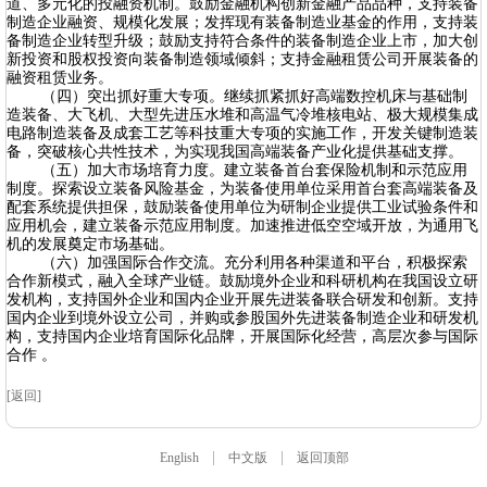
道、多元化的投融资机制。鼓励金融机构创新金融产品品种，支持装备
制造企业融资、规模化发展；发挥现有装备制造业基金的作用，支持装
备制造企业转型升级；鼓励支持符合条件的装备制造企业上市，加大创
新投资和股权投资向装备制造领域倾斜；支持金融租赁公司开展装备的
融资租赁业务。
（四）突出抓好重大专项。继续抓紧抓好高端数控机床与基础制
造装备、大飞机、大型先进压水堆和高温气冷堆核电站、极大规模集成
电路制造装备及成套工艺等科技重大专项的实施工作，开发关键制造装
备，突破核心共性技术，为实现我国高端装备产业化提供基础支撑。
（五）加大市场培育力度。建立装备首台套保险机制和示范应用
制度。探索设立装备风险基金，为装备使用单位采用首台套高端装备及
配套系统提供担保，鼓励装备使用单位为研制企业提供工业试验条件和
应用机会，建立装备示范应用制度。加速推进低空空域开放，为通用飞
机的发展奠定市场基础。
（六）加强国际合作交流。充分利用各种渠道和平台，积极探索
合作新模式，融入全球产业链。鼓励境外企业和科研机构在我国设立研
发机构，支持国外企业和国内企业开展先进装备联合研发和创新。支持
国内企业到境外设立公司，并购或参股国外先进装备制造企业和研发机
构，支持国内企业培育国际化品牌，开展国际化经营，高层次参与国际
合作 。
[返回]
|
|
English
中文版
返回顶部