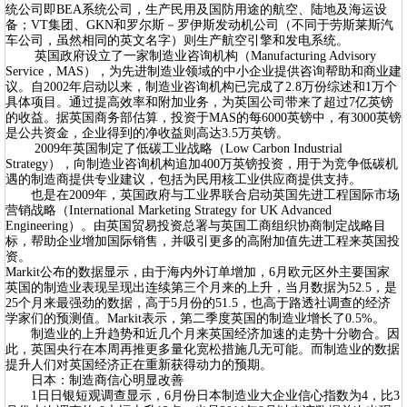
统公司即BEA系统公司，生产民用及国防用途的航空、陆地及海运设
备；VT集团、GKN和罗尔斯－罗伊斯发动机公司（不同于劳斯莱斯汽
车公司，虽然相同的英文名字）则生产航空引擎和发电系统。
英国政府设立了一家制造业咨询机构（Manufacturing Advisory
Service，MAS），为先进制造业领域的中小企业提供咨询帮助和商业建
议。自2002年启动以来，制造业咨询机构已完成了2.8万份综述和1万个
具体项目。通过提高效率和附加业务，为英国公司带来了超过7亿英镑
的收益。据英国商务部估算，投资于MAS的每6000英镑中，有3000英镑
是公共资金，企业得到的净收益则高达3.5万英镑。
2009年英国制定了低碳工业战略（Low Carbon Industrial
Strategy），向制造业咨询机构追加400万英镑投资，用于为竞争低碳机
遇的制造商提供专业建议，包括为民用核工业供应商提供支持。
也是在2009年，英国政府与工业界联合启动英国先进工程国际市场
营销战略（International Marketing Strategy for UK Advanced
Engineering）。由英国贸易投资总署与英国工商组织协商制定战略目
标，帮助企业增加国际销售，并吸引更多的高附加值先进工程来英国投
资。
Markit公布的数据显示，由于海内外订单增加，6月欧元区外主要国家
英国的制造业表现呈现出连续第三个月来的上升，当月数据为52.5，是
25个月来最强劲的数据，高于5月份的51.5，也高于路透社调查的经济
学家们的预测值。Markit表示，第二季度英国的制造业增长了0.5%。
制造业的上升趋势和近几个月来英国经济加速的走势十分吻合。因
此，英国央行在本周再推更多量化宽松措施几无可能。而制造业的数据
提升人们对英国经济正在重新获得动力的预期。
日本：制造商信心明显改善
1日日银短观调查显示，6月份日本制造业大企业信心指数为4，比3