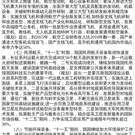
灭火和水上救援飞机、航空发动机、核心设备和系统；要深入推进大型
飞机重大科技专项的实施，全面开展大型飞机及其配套的发动机、机载
设备、关键材料和基础元器件研制，建立大型飞机研发标准和规范体
系；实施支线飞机和通用航空产业创新发展工程,加快新支线飞机研制
和改进改型，推进支线飞机产业化和精品化，研制新型支线飞机，发展
中高端喷气公务机，研制一批新型作业类通用飞机、多用途通用飞机、
直升机、教练机、无人机及其他特种飞行器，积极发展通用航空服务。
《规划》提出，到2015年，航空工业销售收入比2010年翻一番，国产单
通道大型客机实现首飞，国产支线飞机、直升机和通用飞机国内市场占
有率力争达50%。
（七）民用航天。“十一五”时期，我国民用航天装备取得快速发
展，长征系列运载火箭共完成48次56个航天器的发射任务，新一代运载
火箭研制进展顺利，嫦娥一号、二号实现成功绕月。继续加快我国民用
航天发展，建设国家空间基础设施，是支撑国家公共服务体系建设、展
现我国科技实力的重要手段。《规划》提出:一是要完善我国现役运载
火箭系列型谱，完成新一代运载火箭工程研制并实现首飞；实施先进上
面级、多星上面级飞行演示验证；启动重型运载火箭和更大推力发动机
关键技术攻关。二是实施月球探测、高分辨率对地观测系统等国家科技
重大专项，实施宇航产品型谱化与长寿命高可靠工程，发展新型对地观
测、通信广播、新技术与科学实验卫星，不断完善应用卫星体系，推进
国家空间基础设施建设;进一步完善卫星地面系统建设，推进应用卫星
和卫星应用由科研试验型向业务服务型转变。三是加强航天军民两用技
术发展，拓展航天产品与服务出口市场，稳步提高卫星发射服务的国际
市场份额。“十二五”期间，力争实现卫星应用产业规模年均增长超过
30%。
（八）节能环保装备。“十一五”期间，我国继续加大环境保护工作
力度，减排治污设施建设快速发展，环保装备获得长足进步，2010年工