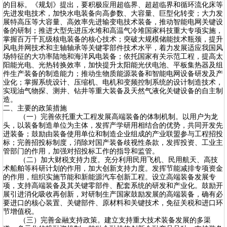
的目标。《规划》提出，要积极应用超临界、超超临界和循环流化床等
先进发电技术，加快水电装备向高参数、大容量、巨型化转变；大力发
展特高压等大容量、高效率先进输变电技术装备，推动智能电网关键设
备的研制；推进大型先进压水堆和高温气冷堆国家科技重大专项实施，
掌握百万千瓦级核电装备的核心技术；突破大规模储能技术瓶颈，提升
风电并网技术和主轴轴承等关键零部件技术水平，着力发展适应我国风
场特征的大功率陆地和海洋风电装备；依托国家有关示范工程，提高太
阳能光电、光热转换效率，加快提升太阳能光伏电池、平板集热器及组
件生产装备的制造能力；推动生物质能源装备和智能电网设备研发及产
业化；掌握系统设计、压缩机、电机和变频控制系统的设计制造技术，
实现油气物探、测井、钻井等重大装备及天然气液化关键设备的自主制
造。
二、主要的政策措施
（一）完善依托重大工程发展高端装备的体制机制。以用户为龙
头，以装备制造单位为主体，发挥产学研用相结合的优势，共同开发先
进装备；鼓励由装备使用单位和制造企业组成的产业联盟参与工程招投
标；完善招投标制度，消除对国产装备歧视性条款，发挥投资、工业主
管部门的作用，加强对招投标工作的指导和监管。
（二）加大财税支持力度。充分利用民用飞机、民用航天、高技
术船舶等科研计划的作用，加大创新支持力度。发挥节能减排专项资金
的作用，组织实施节能和新能源汽车创新工程。设立高端装备发展专
项，支持高端装备及其关键零部件、配套系统的研发和产业化。鼓励开
展引进消化吸收再创新，对研制生产国家鼓励发展的高端装备，确有必
要进口的核心装置、关键部件、原材料和关键技术，免征关税和进口环
节增值税。
（三）完善金融支持政策。建立支持重大技术装备发展的多渠