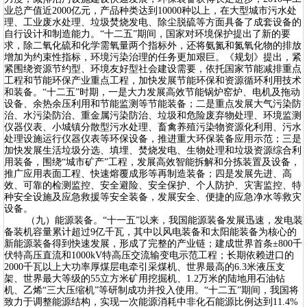
业总产值近2000亿元，产品种类达到10000种以上，在大型城市污水处
理、工业废水处理、垃圾焚烧发电、除尘脱硫等方面具备了成套设备的
自行设计和制造能力。“十二五”期间，国家对环境保护提出了新的要
求，除二氧化硫和化学需氧量两个指标外，还将氨氮和氮氧化物的排放
增加为约束性指标，环境污染治理的任务更加艰巨。《规划》提出，紧
紧围绕资源节约型、环境友好型社会建设需要，依托国家节能减排重点
工程和节能环保产业重点工程，加快发展节能环保和资源循环利用技术
和装备。“十二五”时期，一是大力发展高效节能锅炉窑炉、电机及拖动
设备、余热余压利用和节能监测等节能装备；二是重点发展大气污染防
治、水污染防治、重金属污染防治、垃圾和危险废弃物处理、环境监测
仪器仪表、小城镇分散型污水处理、畜禽养殖污染物资源化利用、污水
处理设施运行仪器仪表等环保设备，推进重大环保装备应用示范；三是
加快发展生活垃圾分选、填埋、焚烧发电、生物处理和垃圾资源综合利
用装备，围绕“城市矿产”工程，发展高效智能拆解和分拣装置及设备，
推广应用表面工程、快速熔覆成形等再制造装备；四是发展先进、高
效、可靠的检测监控、安全避险、安全保护、个人防护、灾害监控、特
种安全设施及应急救援等安全装备，发展安全、便捷的应急净水等救灾
设备。
（九）能源装备。“十一五”以来，我国能源装备发展迅速，发电装
备装机容量累计超过9亿千瓦，其中以风电装备和太阳能装备为核心的
新能源装备得到快速发展，形成了完整的产业链；建成世界首条±800千
伏特高压直流和1000kV特高压交流输变电示范工程；长期依赖进口的
2000千瓦以上大功率厚煤层电牵引采煤机、世界最高的6.3米液压支
架、世界最大等级的55立方米矿用挖掘机、1.2万米的陆地用石油钻
机、乙烯“三大压缩机”等研制成功并投入使用。“十二五”期间，我国将
致力于调整能源结构，实现一次能源消耗中非化石能源比例达到11.4%