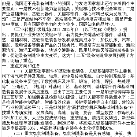
但是，我国还不是装备制造业的强国，与发达国家相比还存在着四个主
要差距：一是技术创新能力急需提高，关键核心技术未完全掌握；二是
产业基础薄弱，基础元器件、关键零部件、核心材料已成为发展“瓶
颈”；三是产品结构不平衡，高端装备产业急待培育和发展；四是产业
集中度低，具有国际竞争力的大企业少，国际知名的品牌少。
《工业转型升级规划(2011-2015年)》（以下简称《规划》）提
出，要抓住产业升级的关键环节，着力提升关键基础零部件、基础工
艺、基础材料、基础制造装备研发和系统集成水平，加快机床、汽车、
船舶、发电设备等装备产品的升级换代，积极培育发展智能制造、新能
源汽车、海洋工程装备、轨道交通装备、民用航空航天等高端装备制造
业，促进装备制造业由大变强。这为“十二五”装备制造业发展指明了方
向，明确了重点。
一、重点方向和任务
（一）关键基础零部件和基础制造装备。关键基础零部件主要包
括了液气密元件及系统、轴承、齿轮及传动系统、自动控制系统等；基
础制造装备主要包括了数控机床及冲压、锻造、铸造、焊接、热处理
等“工业母机”。《规划》对基础工艺、基础材料、基础零部件和基础制
造装备发展予以高度重视，提出了三项主要任务：一是加强锻铸焊等基
础工艺研究，加强装备及检测能力建设，提升关键零部件质量水平；二
是推进智能控制系统、智能仪器仪表、关键零部件等自主创新，建设若
干行业检测试验平台；三是继续推进“高档数控机床和基础制造装备”科
技重大专项实施，发展高精、高速、智能、复合、重型数控工作母机和
特种加工机床、大型数控成形冲压、重型锻压、清洁高效铸造、新型焊
接及热处理等基础制造装备。到2015年，将高端关键基础零部件本土化
满足率提高到30%，将高档基础制造装备本土化提高到50%。
（二）重大智能制造装备。智能制造装备是具有感知、决策、执