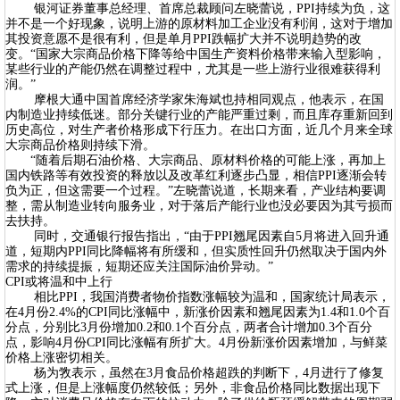
银河证券董事总经理、首席总裁顾问左晓蕾说，PPI持续为负，这
并不是一个好现象，说明上游的原材料加工企业没有利润，这对于增加
其投资意愿不是很有利，但是单月PPI跌幅扩大并不说明趋势的改
变。“国家大宗商品价格下降等给中国生产资料价格带来输入型影响，
某些行业的产能仍然在调整过程中，尤其是一些上游行业很难获得利
润。”
摩根大通中国首席经济学家朱海斌也持相同观点，他表示，在国
内制造业持续低迷。部分关键行业的产能严重过剩，而且库存重新回到
历史高位，对生产者价格形成下行压力。在出口方面，近几个月来全球
大宗商品价格则持续下滑。
“随着后期石油价格、大宗商品、原材料价格的可能上涨，再加上
国内铁路等有效投资的释放以及改革红利逐步凸显，相信PPI逐渐会转
负为正，但这需要一个过程。”左晓蕾说道，长期来看，产业结构要调
整，需从制造业转向服务业，对于落后产能行业也没必要因为其亏损而
去扶持。
同时，交通银行报告指出，“由于PPI翘尾因素自5月将进入回升通
道，短期内PPI同比降幅将有所缓和，但实质性回升仍然取决于国内外
需求的持续提振，短期还应关注国际油价异动。”
CPI或将温和中上行
相比PPI，我国消费者物价指数涨幅较为温和，国家统计局表示，
在4月份2.4%的CPI同比涨幅中，新涨价因素和翘尾因素为1.4和1.0个百
分点，分别比3月份增加0.2和0.1个百分点，两者合计增加0.3个百分
点，影响4月份CPI同比涨幅有所扩大。4月份新涨价因素增加，与鲜菜
价格上涨密切相关。
杨为敩表示，虽然在3月食品价格超跌的判断下，4月进行了修复
式上涨，但是上涨幅度仍然较低；另外，非食品价格同比数据出现下