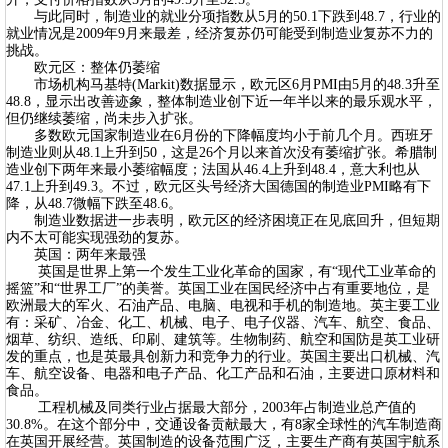
与此同时，制造业的就业分项指数从5月的50.1下跌到48.7，行业的
就业情况是2009年9月来最差，经济复苏仍可能受到制造业复苏不力的
挑战。
欧元区：整体仍萎缩
市场机构马基特(Markit)数据显示，欧元区6月PMI由5月的48.3升至
48.8，显示出改善迹象，整体制造业创下近一年半以来的最乐观水平，
但仍继续萎缩，尚未步入扩张。
多数欧元国家制造业在6月份的下降幅度均小于前几个月。西班牙
制造业则从48.1上升到50，这是26个月以来首次没有萎缩扩张。希腊制
造业创下两年来最小萎缩幅度；法国从46.4上升到48.4，意大利也从
47.1上升到49.3。不过，欧元区头号经济大国德国的制造业PMI略有下
降，从48.7微幅下跌至48.6。
制造业数据进一步表明，欧元区的经济困境正在见底回升，但短期
内不太可能实现强劲的复苏。
英国：两年来最强
英国是世界上第一个发生工业化革命的国家，有“现代工业革命的
摇篮”和“世界工厂”的美誉。英国工业在国民经济中占有重要地位，是
欧洲最大的军火、石油产品、电脑、电视和手机的制造地。英主要工业
有：采矿、冶金、化工、机械、电子、电子仪器、汽车、航空、食品、
烟草、纺织、造纸、印刷、建筑等。生物制药、航空和国防是英工业研
发的重点，也是英最具创新力和竞争力的行业。英国主要出口机械、汽
车、航空设备、电器和电子产品、化工产品和石油，主要进口原材料和
食品。
工程机械及同类行业占据最大部分，2003年占制造业总产值的
30.8%。在这个部分中，交通设备贡献最大，有8家全球性的汽车制造商
在英国开展经营。英国制造的设备范围广泛，主要生产商有英国宇航系