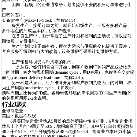
面向工程项目的企业通常给计划者提供不变的积压订单来进行生
产
日程的安排。
4. 备货生产(Make-To-Stock，简称MTS)
备货生产：接受订单之前，就开始组织生产。一般有多种产品、
多个地点的产成品库存，供客户选择。
在备货生产中，由于掌握了生产计划和控制的主动权，所以提前
期较短，交货准时。
生产计划比较正确有效，库存为需求与供应的变化提供了缓冲，
客户服务可得到相当大的改善，设备维护可采用计划维护方式。
生产销售环境受两种周期的制约。
一是从客户签订销售合同开始，到客户收到订购的产品或货物为
止的时期，称之为需求周期(demand cycle，用D表示)，也称客户交货提
前期(customer delivery lead time，简称CDL)。
另一种是从设计、生产准备开始到客户收到货物为止的时期，称
为生产周期(production cycle，用P表示)。
两种周期之比称为P/D值。各种销售环境的需求周期(D)同生产周期(P)
的关系可用图2-2来说明。
行业现状
全球制造业
美国：数据不乐观
6月美国制造业活动从5月份的意外萎缩中恢复扩张，6月制造业指
数从上个月的49回升至50.9，增幅略高于预期。其中新订单分项指数从
48.8升至51.9，生产分项指数从48.6跳涨至53.4。制造业成本压力小幅上
升，支付价格指数从5月的49.5升至52.5。