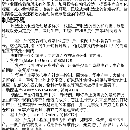
型企业面临着前所未有的压力。加强设备自动化改造，提高生产自动化
程度，减小劳动强度，改善作业环境，已经成为制造业的普遍共识。智
能装备正在快速有效的拉动传统制造业的转型升级。
制造环境
制造业的制造活动是多样的，根据生产制造的目的和前提，制造
环境以分为定货生产、装配生产、工程生产和备货生产等4种制造方
法。
工程生产的交货时间通常比定货生产、装配生产和备货生产都
长。这也就是制造业的生产销售环境，它们提前期的长短和工厂的制造
配置方式是不同的。
有时在一个公司里，同时混合存在着多种制造方法。
1. 订货生产(Make-To-Order，简称MTO)
订货生产：能够制造多种产品，只保持少量产成品库存，生产提
前期短，交货期也短。
订货生产主要关心生产计划与控制。因为在订货生产中，大部分
是新的订单，重复作业的比率不高，所以迅速地报告问题与更快地作出
反应，以解决机器安装、物料计划更改等问题就变得非常重要了。
2. 装配生产(Assembly-To-Order，简称ATO)
装配生产是订货生产中的一种特例。即订单上所需要的最终产品
是由库存中现有的零部件组装而成的，它往往用于系列可选产品的订货
生产中。这些零部件一般是通用的零部件，并且是事先生产好之后存入
仓库的，当客户需要时，将它们装配起来就行了。
3. 工程生产(Engineer-To-Order，简称ETO)
工程生产是以工程项目来组织生产的，如电梯、锅炉、造船等生
产。一般产品结构复杂，通用件和标准件少。先要进行产品设计，因此
提前期长，交货期也长。