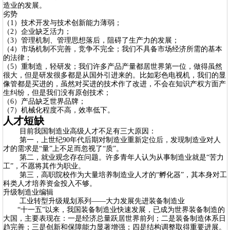
造业的发展。
劣势
（1）技术开发与技术创新能力薄弱；
（2）企业缺乏活力；
（3）管理机制、管理思想落后，阻碍了生产力的发展；
（4）市场机制不完善，竞争不完全；我们不具备市场经济所需的基本
的法律；
（5）重制造，轻研发；我们许多产品产量都居世界第一位，做得虽然
很大，但是研发很多都是从国外引进来的。比如彩色电视机，我们的显
像管都是买进的，虽然对买进的技术作了改进，不会在知识产权方面产
生纠纷，但是我们没有原创技术；
（6）产品缺乏世界品牌；
（7）机械化程度不高，效率低下。
人才短缺
目前我国制造业高级人才不足有三大原因：
第一，上世纪90年代后期对制造业重新定位后，发现制造业对人
才的需求是“量”上不足而忽视了“质”。
第二，就业观念存在问题。许多青年人认为从事制造业就是“苦力
工”，不愿将其作为职业。
第三，高职院校作为大量培养制造业人才的“孵化器”，其本身对工
科类人才培养资金投入不够。
升级制造业编辑
工业转型升级规划系列——大力发展先进装备制造业
“十一五”以来，我国装备制造业快速发展，已成为世界装备制造的
大国，主要表现在：一是经济总量跃居世界前列；二是装备制造体系日
趋完善；三是创新和保障能力显著增强；四是结构调整取得重要进展。