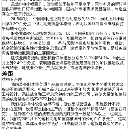
虽然PMI小幅回升，但涨幅低于往年同期水平，同时本月的新订单
指数和新出口订单指数均小幅回落，国内外市场需求仍显偏弱，制造业
存在一定下行压力。
2015年3月，中国非制造业商务活动指数为53.7%，虽比上月小幅
回落0.2个百分点，但近期走势总体稳健，表明我国非制造业继续保持
平稳增长态势。
服务业商务活动指数为52.3%，比上月回落0.9个百分点，服务业
业务总量增速有所减缓。本月电信、互联网软件、邮政快递等行业继续
保持较快增长；但春节过后，一些与居民消费密切相关的零售、餐饮、
航空运输等服务性行业业务总量出现一定程度的季节性回落，是服务业
商务活动指数回落的主要因素之一。
建筑业商务活动指数和新订单指数分别为58.9%和54.7%，均比上
月上升2.4个百分点，表明随着重点基础设施建设项目的加快推进以及
天气转暖，建筑业企业生产活动加快，市场需求较快增长。
差距
结构不合理
我国装备制造业普通产品总量过剩，而体现竞争力的重大技术装
备却不能满足要求。机械产品进出口逆差逐年加大,长期以来缺乏具有
工程设计、系统成套和工程总承包能力的工程公司，致使大量附加值较
高的成套装备市场不得不让给外商。
我们很多单体设备做得不错，但缺乏成套设备，系统设计不行。
比如在宝钢，设备都是国内生产的，但整个系统却标着SMS（德国西马
克）。这种整个系统的成套所摄取的附加值一般是20%以上，也就是
说，我们有20%以上的这种高附加值都被国外的公司白白拿走了。这就
是结构问题，单体设备做得很好，但成套能力差，这就是真实的差距。
生产效率低