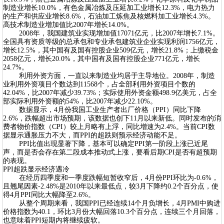
制造业增长10.0%，有色金属冶炼及压延加工业增长12.3%，电力热力
的生产和供应业增长8.6%，石油加工炼焦及核燃料加工业增长4.3%。
高技术制造业增加值比2007年增长14.0%。
2008年，我国建筑业实现增加值17071亿元，比2007年增长7.1%。
全国具有资质等级的总承包和专业承包建筑业企业实现利润1756亿元，
增长12.5%，其中国有及国有控股企业509亿元，增长21.8%；上缴税金
2058亿元，增长20.0%，其中国有及国有控股企业771亿元，增长
24.7%。
利用外资方面，一直以来制造业均居于主导地位。2008年，制造
业利用外资项目个数达到11568个，占全部利用外资项目个数的
42.04%，比2007年减少39.73%；实际使用外资金额498.9亿美元，占全
部实际利用外资额的54%，比2007年减少22.10%。
数据显示，4月份我国工业生产者出厂价格（PPI）同比下降
2.6%，跌幅超出市场预期，该数据也创下11月以来新低。同时发布的消
费者物价指数（CPI）较上月略有上浮，同比增速为2.4%。当前CPI数
据显示通胀压力不大，而PPI的超跌则预示经济动能不足。
PPI比值出现显著下降，基本可以确定PPI第一阶段上涨已近尾
声，而是否会存在第二段成本推动式上涨，要看后期CPI是否有超预期
的表现。
PPI超跌显示经济遇冷
在经历四季度和一季度跌幅短暂收窄后，4月份PPI环比为-0.6%，
且翘尾因素-2.48%是2010年以来最低点，较3月下降约0.2个百分点，使
得4月PPI同比大幅降至2.6%。
从整个周期来看，我国PPI已经连续14个月负增长，4月PMI中购进
价格指数为40.1，环比3月份大幅回落10.3个百分点，连续三个月回落，
也意味着PPI短期内将继续疲软。