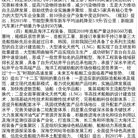
完善标准体系，提高污染物排放标准，减少污染物排放；五是大力推动
自主品牌发展，鼓励优势企业实施兼并重组，形成3-5家具有核心竞争
力的大型汽车企业集团，前10强企业产业集中度达到90%。《规划》提
出，到2015年，节能型乘用车新车平均油耗降至5.9升/百公里；新能源
汽车累计产销量力争达到50万辆。
（四）船舶及海洋工程装备。我国2010年造船产量达到6560万载
重吨，规模跃居世界第一，造船完工量、新接订单量和手持订单量三大
造船指标先后全面超过日本、韩国。目前我国已经具备了全系列主流船
型的自主设计建造能力，大型液化天然气（LNG）船实现了自主研发和
批量建造，大型船用曲轴等产品实现自主生产，成功研制了首台自主品
牌中速柴油机，形成了一批世界知名的品牌船型。海洋工程装备领域获
得长足发展，具备了自升式钻井平台的总承包能力，承接了深水半潜式
钻井平台等高端产品，海洋工程辅助船的市场份额位居世界第一。经
过“十一五”时期的高速发展，未来五年船舶工业面临着严峻形势。《规
划》提出了“十二五”期间的重点任务：一是适应新的国际造船标准及规
范，建立现代造船新模式，着力优化船舶产品结构，实施品牌发展战
略，加快推进散货船、油船（含化学品船）、集装箱船等主流船型升级
换代；二是全面掌握液化天然气船（LNG）等高技术船舶的设计建造技
术，加强基础共性技术和前瞻性技术研究，完善船舶科技创新体系；三
是提升船舶配套水平，巩固优势配套产品市场地位，提升配套产品技术
水平，完善关键设备二轮配套体系；四是重点突破深水装备关键技术，
大力发展海洋油气矿产资源开发装备，积极推进海水淡化和综合利用以
及海洋监测仪器设备产业化，打造珠三角、长三角和环渤海三大海洋工
程装备产业集聚区；五是组织实施绿色精品船舶、船舶动力系统集成、
深海资源探采装备、深海空间站等创新发展工程，全面提升绿色高效造
船、信息化造船能力和本土配套能力。《规划》提出，到2015年，主流