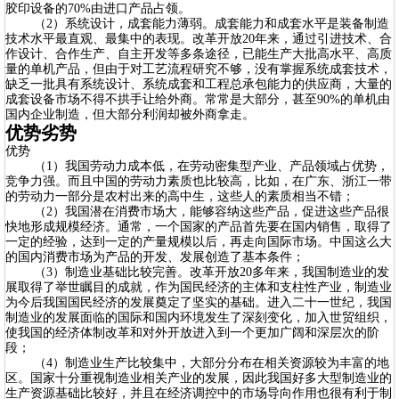
胶印设备的70%由进口产品占领。
（2）系统设计，成套能力薄弱。成套能力和成套水平是装备制造
技术水平最直观、最集中的表现。改革开放20年来，通过引进技术、合
作设计、合作生产、自主开发等多条途径，已能生产大批高水平、高质
量的单机产品，但由于对工艺流程研究不够，没有掌握系统成套技术，
缺乏一批具有系统设计、系统成套和工程总承包能力的供应商，大量的
成套设备市场不得不拱手让给外商。常常是大部分，甚至90%的单机由
国内企业制造，但大部分利润却被外商拿走。
优势劣势
优势
（1）我国劳动力成本低，在劳动密集型产业、产品领域占优势，
竞争力强。而且中国的劳动力素质也比较高，比如，在广东、浙江一带
的劳动力一部分是农村出来的高中生，这些人的素质相当不错；
（2）我国潜在消费市场大，能够容纳这些产品，促进这些产品很
快地形成规模经济。通常，一个国家的产品首先要在国内销售，取得了
一定的经验，达到一定的产量规模以后，再走向国际市场。中国这么大
的国内消费市场为产品的开发、发展创造了基本条件；
（3）制造业基础比较完善。改革开放20多年来，我国制造业的发
展取得了举世瞩目的成就，作为国民经济的主体和支柱性产业，制造业
为今后我国国民经济的发展奠定了坚实的基础。进入二十一世纪，我国
制造业的发展面临的国际和国内环境发生了深刻变化，加入世贸组织，
使我国的经济体制改革和对外开放进入到一个更加广阔和深层次的阶
段；
（4）制造业生产比较集中，大部分分布在相关资源较为丰富的地
区。国家十分重视制造业相关产业的发展，因此我国好多大型制造业的
生产资源基础比较好，并且在经济调控中的市场导向作用也很有利于制