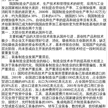
我国制造业产品技术、生产技术和管理技术的研究、应用与工业
发达国家相比有较大差距，特别是在劳动生产率、工业增加值率、能源
消耗等方面的差距更大。2000年，我国制造业的劳动生产率为3.82万元/
人年，约为美国的4.38% 、日本的4.07% 、德国的5.56%；我国制造业
的增加值率为26.23%。自动化和生产率的提高和就业率没有关系。 技
术创新薄弱已成为制约我国由世界加工基地转变为世界制造基地的关键
因素。主要表现在两个方面：
第一，大部分技术依赖从国外引进。
主要机械产品的大部分技术依靠从国外引进，原创性产品和技术
极少；而企业又不能处理好引进、消化、吸收和自主创新的关系，缺乏
消化吸收及创新的资金和优秀人才，基本停留在仿制、实现国产化的低
层次阶段，尚未形成自主开发的良性循环，有些技术经过一段时间后还
要重复引进。
第二，装备制造业发展严重滞后。
装备制造业是制造业的核心，制造业技术水平的提高很大程度上
取决于装备的现代化。我国装备制造业占制造业的比重明显偏低，发展
严重滞后，已带来严重后果。其严重滞后有两个突出的表现：
（1）国民经济和高技术产业发展所需要的装备已形成依赖进口的
局面。2001年，全国进口装备制造业产品额1100亿美元左右，占全国外
贸进口总额的48%左右，出口为1000亿美元左右，占全国外贸出口总额
的38%左右，进出口逆差为100亿美元左右。2001年当年进口用汇折合
人民币9130亿元左右，加上各种费用可达10000亿元左右，而当年全国
固定资产投资中设备、工具、器具购置费只有8834亿元。虽然进口设备
不完全用于固定资产投资，但进口设备仍占国家建设投资中的很大部
分。据统计，光纤制造装备的100%、集成电路芯片制造装备的85%、
大型成套石油化工装备的80%、轿车工业装备、数控机床、纺织机械和