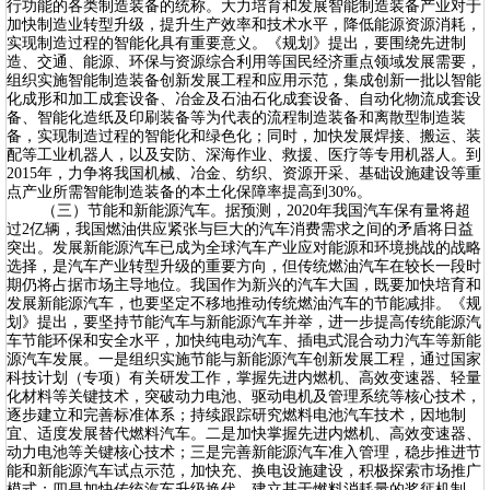
行功能的各类制造装备的统称。大力培育和发展智能制造装备产业对于
加快制造业转型升级，提升生产效率和技术水平，降低能源资源消耗，
实现制造过程的智能化具有重要意义。《规划》提出，要围绕先进制
造、交通、能源、环保与资源综合利用等国民经济重点领域发展需要，
组织实施智能制造装备创新发展工程和应用示范，集成创新一批以智能
化成形和加工成套设备、冶金及石油石化成套设备、自动化物流成套设
备、智能化造纸及印刷装备等为代表的流程制造装备和离散型制造装
备，实现制造过程的智能化和绿色化；同时，加快发展焊接、搬运、装
配等工业机器人，以及安防、深海作业、救援、医疗等专用机器人。到
2015年，力争将我国机械、冶金、纺织、资源开采、基础设施建设等重
点产业所需智能制造装备的本土化保障率提高到30%。
（三）节能和新能源汽车。据预测，2020年我国汽车保有量将超
过2亿辆，我国燃油供应紧张与巨大的汽车消费需求之间的矛盾将日益
突出。发展新能源汽车已成为全球汽车产业应对能源和环境挑战的战略
选择，是汽车产业转型升级的重要方向，但传统燃油汽车在较长一段时
期仍将占据市场主导地位。我国作为新兴的汽车大国，既要加快培育和
发展新能源汽车，也要坚定不移地推动传统燃油汽车的节能减排。《规
划》提出，要坚持节能汽车与新能源汽车并举，进一步提高传统能源汽
车节能环保和安全水平，加快纯电动汽车、插电式混合动力汽车等新能
源汽车发展。一是组织实施节能与新能源汽车创新发展工程，通过国家
科技计划（专项）有关研发工作，掌握先进内燃机、高效变速器、轻量
化材料等关键技术，突破动力电池、驱动电机及管理系统等核心技术，
逐步建立和完善标准体系；持续跟踪研究燃料电池汽车技术，因地制
宜、适度发展替代燃料汽车。二是加快掌握先进内燃机、高效变速器、
动力电池等关键核心技术；三是完善新能源汽车准入管理，稳步推进节
能和新能源汽车试点示范，加快充、换电设施建设，积极探索市场推广
模式；四是加快传统汽车升级换代，建立基于燃料消耗量的奖惩机制，