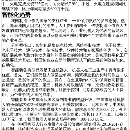
中，火电完成投资225亿元，同比增长7.9%。不过，火电在建规模同比
继续下降，比上年同期减少600万千瓦。
智能化趋势
我国制造业作为国家的支柱产业，一直保持较好的发展态势。然
而，随着我国人口红利的消失，人工费用的增长，传统制造业依靠人力
发展的道路已经越走越窄。与此同时，以工业机器人为代表的智能装
备，正为传统的装备制造以及物流等相关行业的生产方式带来了革命性
的产业变革。
分析师指出：智能化是集信息技术、系统控制技术、电子技术、
光电子技术、通信技术、传感技术、软件技术和专家系统等为一体，实
现扩展或替代脑力劳动为目的的高层次的控制技术，是实现数字化工厂
的重要技术基础。我国制造业在新时期新形式下的发展必伴随智能化、
自动化。
智能装备典型代表是工业机器人，机器人在工业生产中具有很多
优点。首先，它们能代替人做某些单调、频繁和重复的长时间作业，或
是危险、恶劣环境下的作业。其次，在重复动作中可以保持较高精度，
保证产品质量的稳定。第三，机器人可以连续工作，投资回收期较短。
最后，机器人的使用成本较低，且便于控制，可以削减昂贵的人工费
用，为企业节约大量的成本。
智能装备正支撑着我国装备制造业的转型升级。中国市场对机器
人的强劲需求始终保持较高增速，相关数据显示，到2015 年，中国机
器人市场有望成为全球规模最大的市场，需求总量将达36000 台，占全
球比重18%。今后三年我国机器人销量将累计增长11.8 万台套。以每台
30 万元计算，我国机器人单体市场平均每年100-150 亿元。
在《中国机器人行业发展态势及投资商机研究报告(2013-2017)》
中提到：传统制造企业利润不断被压缩，人口红利的消失使得劳动密集