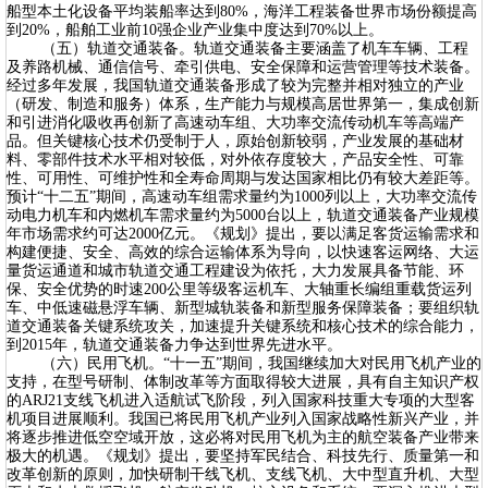
船型本土化设备平均装船率达到80%，海洋工程装备世界市场份额提高
到20%，船舶工业前10强企业产业集中度达到70%以上。
（五）轨道交通装备。轨道交通装备主要涵盖了机车车辆、工程
及养路机械、通信信号、牵引供电、安全保障和运营管理等技术装备。
经过多年发展，我国轨道交通装备形成了较为完整并相对独立的产业
（研发、制造和服务）体系，生产能力与规模高居世界第一，集成创新
和引进消化吸收再创新了高速动车组、大功率交流传动机车等高端产
品。但关键核心技术仍受制于人，原始创新较弱，产业发展的基础材
料、零部件技术水平相对较低，对外依存度较大，产品安全性、可靠
性、可用性、可维护性和全寿命周期与发达国家相比仍有较大差距等。
预计“十二五”期间，高速动车组需求量约为1000列以上，大功率交流传
动电力机车和内燃机车需求量约为5000台以上，轨道交通装备产业规模
年市场需求约可达2000亿元。《规划》提出，要以满足客货运输需求和
构建便捷、安全、高效的综合运输体系为导向，以快速客运网络、大运
量货运通道和城市轨道交通工程建设为依托，大力发展具备节能、环
保、安全优势的时速200公里等级客运机车、大轴重长编组重载货运列
车、中低速磁悬浮车辆、新型城轨装备和新型服务保障装备；要组织轨
道交通装备关键系统攻关，加速提升关键系统和核心技术的综合能力，
到2015年，轨道交通装备力争达到世界先进水平。
（六）民用飞机。“十一五”期间，我国继续加大对民用飞机产业的
支持，在型号研制、体制改革等方面取得较大进展，具有自主知识产权
的ARJ21支线飞机进入适航试飞阶段，列入国家科技重大专项的大型客
机项目进展顺利。我国已将民用飞机产业列入国家战略性新兴产业，并
将逐步推进低空空域开放，这必将对民用飞机为主的航空装备产业带来
极大的机遇。《规划》提出，要坚持军民结合、科技先行、质量第一和
改革创新的原则，加快研制干线飞机、支线飞机、大中型直升机、大型