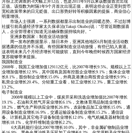
月份上次调查的-8大幅上升12点，也是2011年9月以来该数据首次出现
正值。该指数为时隔1年9个月首次出现正值，表明这些企业正受到货币
宽松政策带来的日元贬值、出口形势好转等积极因素的提振，商业信心
明显增强。
市场人士强调，一系列数据都显示出制造业的回暖态势。不过彭博
社援引前高盛经济学家太久保卓治(Takuji Okubo)说：“尽管近期数据喜
人，企业管理者们知道无法确保数据持续向好。”
亚洲多数国家：制造业活动放慢
周一发布的数据显示，除日本外，亚洲其他地区6月制造业活动数
据透露的信息并不乐观。有些国家制造业活动放慢，有些已陷入衰退。
这表明未来几个月经济增长可能疲软，直到今年晚些时候西方国家经济
复苏能够带来提振。
我国制造业
2008年，我国工业增加值129112亿元，比2007年增长9.5%。规模以上工
业增加值增长12.9%，其中国有及国有控股企业增长9.1%；集体企业增
长8.1%，股份制企业增长15.0%，外商及港澳台商投资企业增长9.9%；
私营企业增长20.4%。分轻重工业看，轻工业增长12.3%，重工业增长
13.2%。
电子制造业
2008年规模以上工业中，煤炭开采和洗选业增加值比2007年增长
19.1%，石油和天然气开采业增长6.1%，文教体育用品制造业增长
18.2%，燃气生产和供应业增长26.8%，农副食品加工业增长15.0%，通
用设备制造业增长16.9%，交通运输设备制造业增长15.2%，通信设
备、计算机及其它电子设备制造业增长12.0%，电气机械及器材制造业
增长18.1%，化学纤维制造业增长2.2%。
6大高耗能行业比2007年增长10.0%，其中，非金属矿物制品业增
长16.9%，黑色金属冶炼及压延加工业增长8.2%，化学原料及化学制品