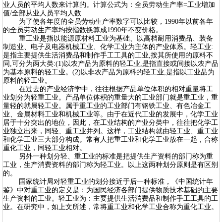
业人员的平均人数来计算的。计算公式为：全员劳动生产率=工业增加
值/全部从业人员平均人数
为了使各年度的全员劳动生产率数字可以比较，1990年以前各年
的全员劳动生产率均按指数换算成1990年不变价格。
重工业是指以能源原材料工业为基础、以高档耐用消费品、装备
制造业、电子及电器机械工业、化学工业为主体的产业体系。轻工业:
是指主要提供生活消费品和制作手工工具的工业,按其所使用的原料不
同,可分为两大类:(1)以农产品为原料的轻工业,是指直接或间接以农产品
为基本原料的轻工业。(2)以非农产品为原料的轻工业,是指以工业品为
原料的轻工业。
在过去的产业经济学中，往往根据产品单位体积的相对重量将工
业划分为轻重工业。产品单位体积的重量大的工业部门就是重工业，重
量轻的就属轻工业。属于重工业的工业部门有钢铁工业、有色冶金工
业、金属材料工业和机械工业等。由于在近代工业的发展中，化学工业
居于十分突出的地位，因此，在工业结构的产业分类中，往往把化学工
业独立出来，同轻、重工业并列。这样，工业结构就由轻工业、重工业
和化学工业三大部分构成。常有人把重工业和化学工业放在一起，合称
重化工业，同轻工业相对。
另外一种划分轻、重工业的标准是把提供生产资料的部门称为重
工业，生产消费资料的部门称为轻工业。以上这两种划分原则是有区别
的。
国家统计局对轻重工业的划分接近于后一种标准，《中国统计年
鉴》中对重工业的定义是：为国民经济各部门提供物质技术基础的主要
生产资料的工业。轻工业为：主要提供生活消费品和制作手工工具的工
业。在研究中，如上文所述，常将重工业和化学工业合称为重化工业。