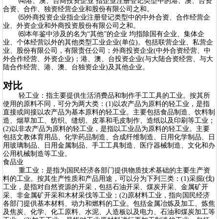
⑷港、澳、台商投资企业 指企业注册登记类型中的港、澳、台资
合资、合作、独资经营企业和股份有限公司之和。
⑸外商投资企业指企业注册登记类型中的中外合资、合作经营企
业、外资企业和外商投资股份有限公司之和。
⑹本年鉴中涉及的名为“其他”的企业 均指除国有企业、集体企
业、个体经营以外的其他类型工业企业(单位)。包括联营企业、私营企
业、股份有限公司，有限责任公司；外商投资企业(中外合资经营、中
外合作经营、外资企业)；港、澳、台投资企业(与大陆合资经营、与大
陆合作经营、港、澳、台独资企业)及其他企业。
对比
轻工业：指主要提供生活消费品和制作手工工具的工业。按其所
使用的原料不同，可分为两大类：(1)以农产品为原料的轻工业，是指
直接或间接以农产品为基本原料的轻工业。主要包括食品制造、饮料制
造、烟草加工、纺织、缝纫、皮革和毛皮制作、造纸以及印刷等工业；
(2)以非农产品为原料的轻工业，是指以工业品为原料的轻工业。主要
包括文教体育用品、化学药品制造、合成纤维制造、日用化学制品、日
用玻璃制品、日用金属制品、手工工具制造、医疗器械制造、文化和办
公用机械制造等工业。
食品业
重工业：是指为国民经济各部门提供物质技术基础的主要生产资
料的工业。按其生产性质和产品用途，可以分为下列三类：(1)采掘(伐)
工业，是指对自然资源的开采，包括石油开采、煤炭开采、金属矿开
采、非金属矿开采和木材采伐等工业；(2)原材料工业，指向国民经济
各部门提供基本材料、动力和燃料的工业。包括金属冶炼及加工、炼焦
及焦炭、化学、化工原料、水泥、人造板以及电力、石油和煤炭加工等