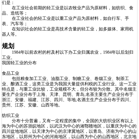
们是：
在工业社会前期的轻工业是以农牧业产品为原材料，如纺织、食
品、造纸等；
在工业社会的轻工业是以重工业产品为原材料，如自行车、手
表、汽车等；
在知识社会的轻工业是高技术含量的轻工业，如多媒体、家用机
器人等。
规划
1984年以前农村的村及村以下办工业归属农业，1984年以后划归
工业。
我国轻工业的分布
食品工业
包括粮食加工工业、油脂工业、制糖工业、卷烟工业、制茶工
业、酿酒工业，这类工业是为我国大量提供利税的工业行业。这一工业
特点是，与重工业比较，工业规模不大，但分布较为分散。其中名烟主
要生产企业分布于上海、天津、昆明、青岛;名茶主要生产企业分布于
浙江、安徽、福建、江苏、四川、等地;名酒主生产企业分布于四川、
贵州、江苏、安徽、山西等地。
纺织工业
分布十分普遍，又有一定程度的集中，全国的大纺织业区有以上
海为中心的苏浙皖地区，以武汉为中心的湘鄂赣地区，以重庆为中心的
四川盆地地区，以天津为中心的京津冀地区，以青岛、济南为中心的山
东地区，以郑州为中心的河南地区，以山西为中心的山西地区，北京地