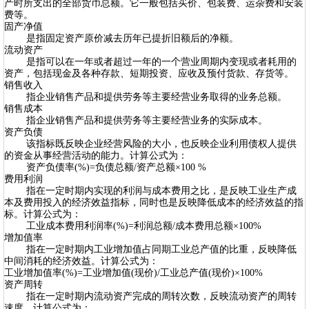
产时所支出的全部货币总额。它一般包括买价、包装费、运杂费和安装
费等。
固产净值
是指固定资产原价减去历年已提折旧额后的净额。
流动资产
是指可以在一年或者超过一年的一个营业周期内变现或者耗用的
资产，包括现金及各种存款、短期投资、应收及预付货款、存货等。
销售收入
指企业销售产品和提供劳务等主要经营业务取得的业务总额。
销售成本
指企业销售产品和提供劳务等主要经营业务的实际成本。
资产负债
该指标既反映企业经营风险的大小，也反映企业利用债权人提供
的资金从事经营活动的能力。计算公式为：
资产负债率(%)=负债总额/资产总额×100 %
费用利润
指在一定时期内实现的利润与成本费用之比，是反映工业生产成
本及费用投入的经济效益指标，同时也是反映降低成本的经济效益的指
标。计算公式为：
工业成本费用利润率(%)=利润总额/成本费用总额×100%
增加值率
指在一定时期内工业增加值占同期工业总产值的比重，反映降低
中间消耗的经济效益。计算公式为：
工业增加值率(%)=工业增加值(现价)/工业总产值(现价)×100%
资产周转
指在一定时期内流动资产完成的周转次数，反映流动资产的周转
速度。计算公式为：