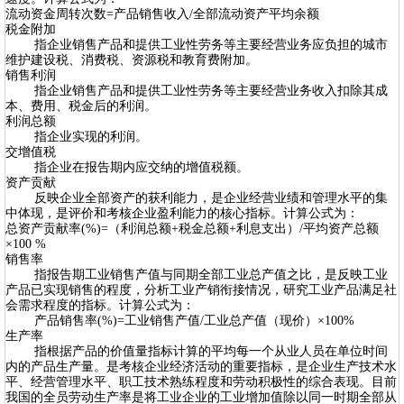
流动资金周转次数=产品销售收入/全部流动资产平均余额
税金附加
指企业销售产品和提供工业性劳务等主要经营业务应负担的城市
维护建设税、消费税、资源税和教育费附加。
销售利润
指企业销售产品和提供工业性劳务等主要经营业务收入扣除其成
本、费用、税金后的利润。
利润总额
指企业实现的利润。
交增值税
指企业在报告期内应交纳的增值税额。
资产贡献
反映企业全部资产的获利能力，是企业经营业绩和管理水平的集
中体现，是评价和考核企业盈利能力的核心指标。计算公式为：
总资产贡献率(%)=（利润总额+税金总额+利息支出）/平均资产总额
×100 %
销售率
指报告期工业销售产值与同期全部工业总产值之比，是反映工业
产品已实现销售的程度，分析工业产销衔接情况，研究工业产品满足社
会需求程度的指标。计算公式为：
产品销售率(%)=工业销售产值/工业总产值（现价）×100%
生产率
指根据产品的价值量指标计算的平均每一个从业人员在单位时间
内的产品生产量。是考核企业经济活动的重要指标，是企业生产技术水
平、经营管理水平、职工技术熟练程度和劳动积极性的综合表现。目前
我国的全员劳动生产率是将工业企业的工业增加值除以同一时期全部从