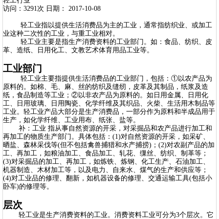
轻工行业
访问：3291次 日期： 2017-10-08
轻工业指以提供生活消费品为主的工业，通常指纺织业、或加工
业这种二次性的工业，与重工业相对。
轻工业主要是指生产消费资料的工业部门。如：食品、纺织、皮
革、造纸、日用化工、文教艺术体育用品工业等。
工业部门
轻工业主要指提供生活消费品的工业部门，包括：①以农产品为
原料的。如棉、毛、麻、丝的纺织及缝纫，皮革及其制品，纸浆及造
纸，食品制造等工业；②以非农产品为原料的。如日用金属、日用化
工、日用玻璃、日用陶瓷、化学纤维及其织品、火柴、生活用木制品等
工业。轻工业产品大部分是生产消费品，一部分作为原料和半成品用于
生产，如化学纤维、工业用布、纸张、盐等。
补：工业 指从事自然资源的开采，对采掘品和农产品进行加工和
再加工的物质生产部门。具体包括：(1)对自然资源的开采，如采矿、
晒盐、森林采伐等(但不包括禽兽捕猎和水产捕捞)；(2)对农副产品的加
工、再加工，如粮油加工、食品加工、轧花、缫丝、纺织、制革等；
(3)对采掘品的加工、再加工，如炼铁、炼钢、化工生产、石油加工、
机器制造、木材加工等，以及电力、自来水、煤气的生产和供应等；
(4)对工业品的修理、翻新，如机器设备的修理、交通运输工具(包括小
卧车)的修理等。
层次
轻工业是生产消费资料的工业。消费资料工业可分为3个层次。它