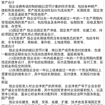
资产合计
指企业拥有或控制的能以货币计量的经济资源。包括各种财产、
债权和其他权利。资产按其流动性划分为流动资产、长期投资、固定资
产、无形及递延资产和其他资产。
(1)流动资产 指企业可以在一年内或者超过一年的一个生产周期内
变现或耗用的资产合计。包括现金及各种存款、短期投资、应收及预付
款项、存货等。
(2)固定资产 指企业固定资产净值、固定资产清理、在建工程、待
处理固定资产损失所占用的资金合计。
(3)无形资产 指企业长期使用而没有实物形态的资产。包括专利
权、非专利技术、商标权、著作权、土地使用权、商誉等。
负债合计
指企业承担的能以货币计量，将以资产或劳务偿付的债务。负债
一般按偿还期长短分为流动负债和长期负债、递延税项等。
(1)流动负债 指企业在一年内或者超过一年的一个营业周期内需要
偿还的债务合计，其中包括短期借款、应付及预收款项、应付工资、应
交税金和应交利润等。
(2)长期负债指企业在一年以上或者超过一年的一个营业周期以上
需要偿还的债务合计，其中包括长期借款、应付债务、长期应付款项
等。
权益
指企业投资人对企业净资产的所有权。企业净资产等于企业全部
资产减去全部负债后的余额，其中包括投资者对企业的最初投入，以及
资本公积金、盈余公积金和未分配利润，对股份制企业即为股东权益。
固产原价
指企业在建造、购置、安装、改建、扩建、技术改造某项固定资