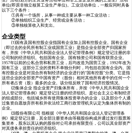
生产活动)划分的主营业务活动单位和非工业企业所属的工业生产活动
单位(即原非独立核算工业生产单位)。工业活动单位，一般应同时具备
以下三个条件：
①具有一个场所，从事一种或主要从事一种工业活动；
②单独组织工业生产、经营或业务活动；
③单独核算收入和支出。
企业类型
⑴国有及国有控股企业指国有企业加上国有控股企业。国有企业
（即过去的全民所有制工业或国营工业）是指企业全部资产归国家所
有，并按《中华人民共和国企业法人登记管理条例》规定登记注册的非
公司制的经济组织。包括国有企业、国有独资公司和国有联营企业。
1957年以前的公私合营和私营工业，后均改造为国营工业，1992年改为
国有工业，这部分工业的资料不单独分列时，均包括在国有企业内。国
有控股企业是对混合所有制经济的企业进行的“国有控股”分类。它是指
这些企业的全部资产中国有资产（股份）相对其他所有者中的任何一个
所有者占资（股）最多的企业。该分组反映了国有经济控股情况。
⑵集体企业 指企业资产归集体所有，并按《中华人民共和国企业
法人登记管理条例》规定登记注册的经济组织。是社会主义公有制经济
的组成部分。包括城乡所有使用集体投资举办的企业，以及部分个人通
过集资自愿放弃所有权并依法经工商行政管理机关认定为集体所有制的
企业。
⑶股份有限公司 指根据《中华人民共和国企业法人登记管理条
例》规定登记注册，其全部注册资本由等额股份构成并通过发行股票筹
集资本，股东以其认购的股份对公司承担有限责任，公司以其全部资产
对其债务承担责任的经济组织。