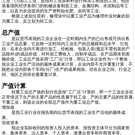
工业；(3)加工工业，是指对工业原材料进行再加工制造的工业。包括
装备国民经济各部门的机械设备制造工业、金属结构、水泥制品等工
业，以及为农业提供的生产资料如化肥、农药等工业。
根据上述划分原则，修理业中以重工业产品为修理作业对象的划
为重工业，反之划为轻工业。
总产值
是以货币表现的工业企业在一定时期内生产的已出售或可供出售
工业产品总量，它反映一定时间内工业生产的总规模和总水平。它包
括：在本企业内不再进行加工，经检验、包装入库(规定不需包装的产
品除外)的成品价值，对外加工费收入，自制半成品、在产品期末初差
额价值。工业总产值采用“工厂法”计算，即以工业企业作为一个整体，
按企业工业生产活动的最终成果来计算，企业内部不允许重复计算，不
能把企业内部各个车间(分厂)生产的成果相加。但在企业之间、行业之
间、地区之间存在着重复计算。
产值计算
轻重工业总产值的划分也是按“工厂法”计算的，即一个工业企业在
正常情况下生产的主要产品的性质属于轻工业，产的主要产品的性质属
于重工业，则该企业的全部总产值作为重工业总产值。
增加值
是指工业行业在报告期内以货币表现的工业生产活动的最终成
果。
实收资本
指企业实际收到的投资人投入的资本。按投资主体可分为国家资
本、集体资本、法人资本、个人资本、港澳台资本和外商资本等。